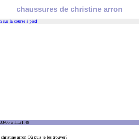
chaussures de christine arron
 sur la course à pied
03/06 à 11:21:49
hristine arron.Où puis je les trouver?