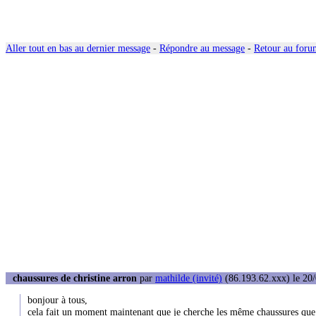
Aller tout en bas au dernier message
-
Répondre au message
-
Retour au forum
chaussures de christine arron
par
mathilde (invité)
(86.193.62.xxx) le 20/
bonjour à tous,
cela fait un moment maintenant que je cherche les même chaussures que c