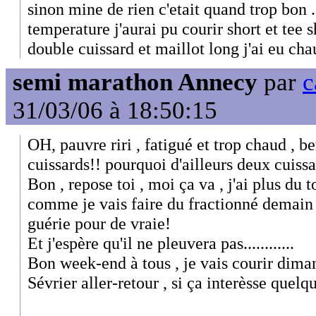
sinon mine de rien c'etait quand trop bon .
temperature j'aurai pu courir short et tee sh
double cuissard et maillot long j'ai eu ch
semi marathon Annecy
par
c
31/03/06 à 18:50:15
OH, pauvre riri , fatigué et trop chaud , b
cuissards!! pourquoi d'ailleurs deux cuiss
Bon , repose toi , moi ça va , j'ai plus du 
comme je vais faire du fractionné demain m
guérie pour de vraie!
Et j'espère qu'il ne pleuvera pas............
Bon week-end à tous , je vais courir dim
Sévrier aller-retour , si ça interèsse que