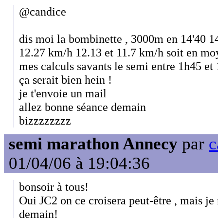
@candice
dis moi la bombinette , 3000m en 14'40 14
12.27 km/h 12.13 et 11.7 km/h soit en mo
mes calculs savants le semi entre 1h45 et 
ça serait bien hein !
je t'envoie un mail
allez bonne séance demain
bizzzzzzzz
semi marathon Annecy
par
c
01/04/06 à 19:04:36
bonsoir à tous!
Oui JC2 on ce croisera peut-être , mais je 
demain!