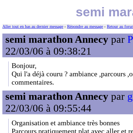
semi mar
Aller tout en bas au dernier message
-
Répondre au message
-
Retour au forum
semi marathon Annecy
par
P
22/03/06 à 09:38:21
Bonjour,
Qui l'a déjà couru ? ambiance ,parcours ,o
commentaires.
semi marathon Annecy
par
g
22/03/06 à 09:55:44
Organisation et ambiance très bonnes
Parcours pratiquement plat avec aller et re