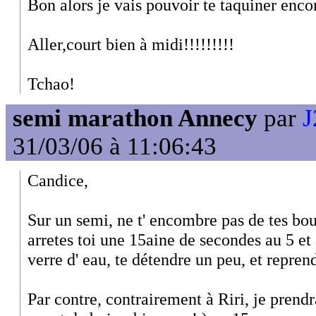
Bon alors je vais pouvoir te taquiner encor
Aller,court bien à midi!!!!!!!!!
Tchao!
semi marathon Annecy
par
J
31/03/06 à 11:06:43
Candice,
Sur un semi, ne t' encombre pas de tes bou
arretes toi une 15aine de secondes au 5 et
verre d' eau, te détendre un peu, et reprend
Par contre, contrairement à Riri, je prendra