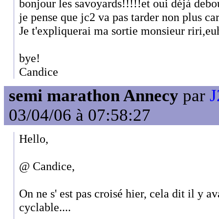
bonjour les savoyards!!!!!et oui déjà deb
je pense que jc2 va pas tarder non plus car 
Je t'expliquerai ma sortie monsieur riri,eu
bye!
Candice
semi marathon Annecy
par
J
03/04/06 à 07:58:27
Hello,
@ Candice,
On ne s' est pas croisé hier, cela dit il y 
cyclable....