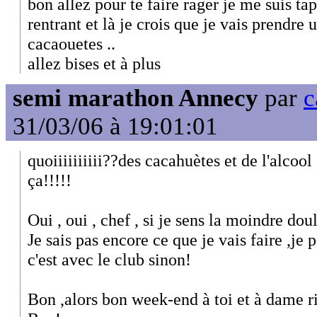
bon allez pour te faire rager je me suis ta
rentrant et là je crois que je vais prendre 
cacaouetes ..
allez bises et à plus
semi marathon Annecy
par
c
31/03/06 à 19:01:01
quoiiiiiiiiii??des cacahuètes et de l'alcool ,
ça!!!!!
Oui , oui , chef , si je sens la moindre doul
Je sais pas encore ce que je vais faire ,je
c'est avec le club sinon!
Bon ,alors bon week-end à toi et à dame ri