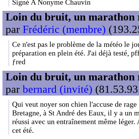
Signé A Nonyme Chauvin
Loin du bruit, un marathon 
par
Frédéric (membre)
(193.25
Ce n'est pas le problème de la météo le jo
préparation en plein été. J'ai déjà testé, pff
ƒred
Loin du bruit, un marathon 
par
bernard (invité)
(81.53.93
Qui veut noyer son chien l'accuse de rage !
Bretagne, à St André des Eaux, il y a un 
réussi avec un entraînement même léger. A
cet été.