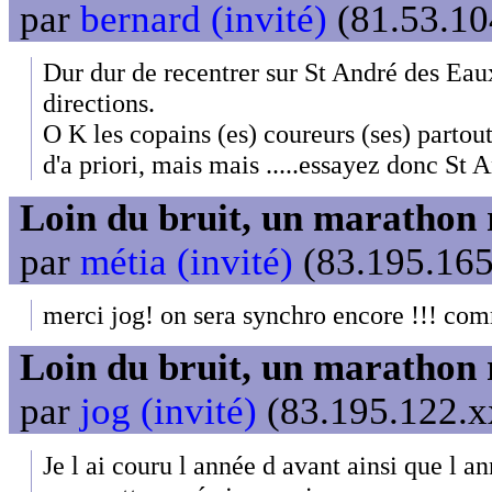
par
bernard (invité)
(81.53.10
Dur dur de recentrer sur St André des Eaux
directions.
O K les copains (es) coureurs (ses) partout c
d'a priori, mais mais .....essayez donc St 
Loin du bruit, un marathon 
par
métia (invité)
(83.195.165
merci jog! on sera synchro encore !!! co
Loin du bruit, un marathon 
par
jog (invité)
(83.195.122.xx
Je l ai couru l année d avant ainsi que l a