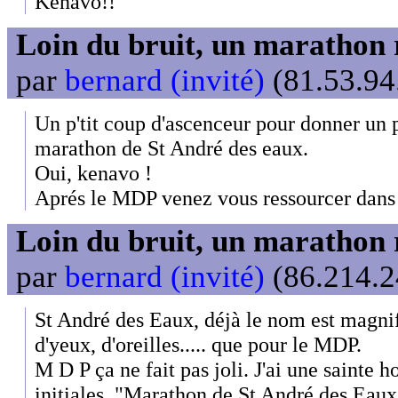
Kenavo!!
Loin du bruit, un marathon 
par
bernard (invité)
(81.53.94
Un p'tit coup d'ascenceur pour donner un p
marathon de St André des eaux.
Oui, kenavo !
Aprés le MDP venez vous ressourcer dans l
Loin du bruit, un marathon 
par
bernard (invité)
(86.214.2
St André des Eaux, déjà le nom est magnifi
d'yeux, d'oreilles..... que pour le MDP.
M D P ça ne fait pas joli. J'ai une sainte 
initiales. "Marathon de St André des Eaux