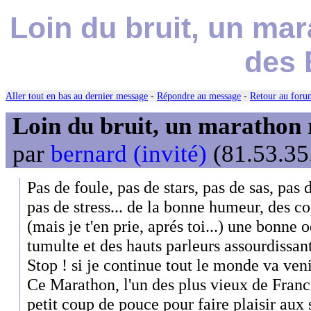
Loin du bruit, un ma
des 
Aller tout en bas au dernier message
-
Répondre au message
-
Retour au forum
Loin du bruit, un marathon 
par
bernard (invité)
(81.53.35
Pas de foule, pas de stars, pas de sas, pas
pas de stress... de la bonne humeur, des c
(mais je t'en prie, aprés toi...) une bonn
tumulte et des hauts parleurs assourdissan
Stop ! si je continue tout le monde va veni
Ce Marathon, l'un des plus vieux de Fran
petit coup de pouce pour faire plaisir au