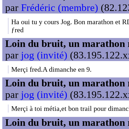
par
Frédéric (membre)
(82.123
Ha oui tu y cours Jog. Bon marathon et RD
ƒred
Loin du bruit, un marathon 
par
jog (invité)
(83.195.122.xx
Merçi fred.A dimanche en 9.
Loin du bruit, un marathon 
par
jog (invité)
(83.195.122.xx
Merçi à toi métia,et bon trail pour dimanc
Loin du bruit, un marathon 