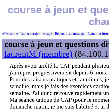
course à jeun et que
cha
Aller tout en bas au dernier message
-
Répondre au message
-
Retour au forum
course à jeun et questions di
laurentM (membre)
(84.100.1
Après avoir arrêté la CAP pendant plusieu
j'ai repris progressivement depuis 6 mois.
Pour des raisons pratiques et familiales, j
semaine, mais je fais des exercices cardios
semaine. J'ai donc retrouvé rapidement un
Ma séance unique de CAP (pour le moment) 
dimanche matin, je me suis habitué et ai