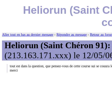
Heliorun (Saint C
c
Aller tout en bas au dernier message
-
Répondre au message
-
Retour au forum
Heliorun (Saint Chéron 91):
(213.163.171.xxx) le 12/05/0
tout est dans la question, que pensez-vous de cette course sui se couura 
merci