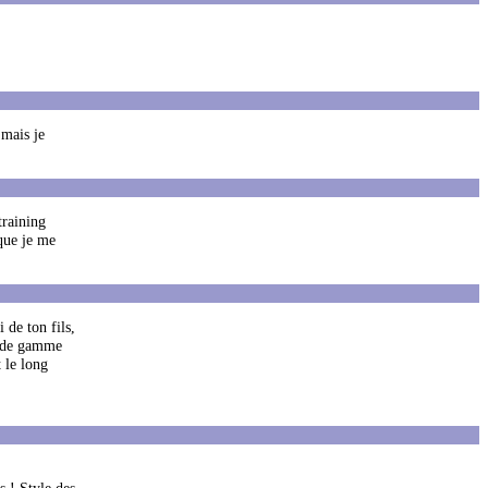
 mais je
training
que je me
de ton fils,
ut de gamme
 le long
s ! Style des