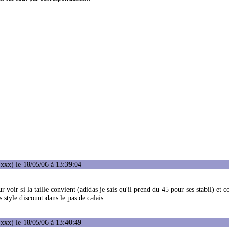
xxx) le 18/05/06 à 13:39:04
r voir si la taille convient (adidas je sais qu'il prend du 45 pour ses stabil) et
style discount dans le pas de calais ...
xxx) le 18/05/06 à 13:40:49