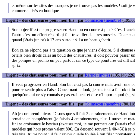
et même sur les sites des marques je ne trouve pas les modèles ! soit je vo
commercialisés en boutique.
Urgent - des chaussures pour mon fils !
par
Colimaçon (membre)
(195.68
Son objectif est de progresser en Hand ou en course à pied? C'est franch
l'autre c'est un effort réparti qi fait travailler d'autres muscles. Donc 
quand j'étais junior) à 13 ans surtout s'il a un beau gabarit.
Bon ça ne répond pas à ta question ce que je viens d'écrire. S'il chausse d
orteils bien droits calés au boud des chaussures, il doit pouvoir passer u
des pompes en promo un peu partout car ce type de pointures est difficile
sprix.
Urgent - des chaussures pour mon fils !
par
Karine (invité)
(195.146.226.
Il veut progresser en Hand. Son but c'est pas la course mais avoir une 
pour se sentir plus à l'aise. Concernant le look, je suis tout à fait ok e
quelqu'un qui ne s'y connaisse pas vraiment et dise n'importe quoi (si, si,
Urgent - des chaussures pour mon fils !
par
Colimaçon (membre)
(80.118
Ah je comprend mieux. Disons que s'il fait 2 entrainements de Hand inten
semaine en complément (je faisais 4 entrainements, plus 1 muscu et matc
fini sa croissance le bestiau (excuses moi, je me permets car j'aurais rêv
modèles qui hors promo valent 80€. Ca descend souvent à 40-45€ à sa point
très vite. Autre point : il faut savoir quelle foulée à ton fils : pronateur,