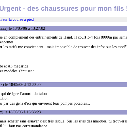
Urgent - des chaussures pour mon fils 
 sur la course à pied
xxx) le 18/05/06 à 13:27:02
urse en complément des entrainements de Hand. Il court 3-4 fois 8000m par sema
 enormes.
nt les tarifs me conviennent...mais impossible de trouver des infos sur les modèl
de et A3 megaride.
les modèles s'épuisent...
x) le 18/05/06 à 13:32:57
 qui désigne l'amorti du talon.
cation.
er par des gens d'ici qui envoient leur pompes potables...
) le 18/05/06 à 13:33:23
is acheter sans essayer c'est très risqué. Sur les sites des marques, tu trouveras
il lui faut par correspondance...