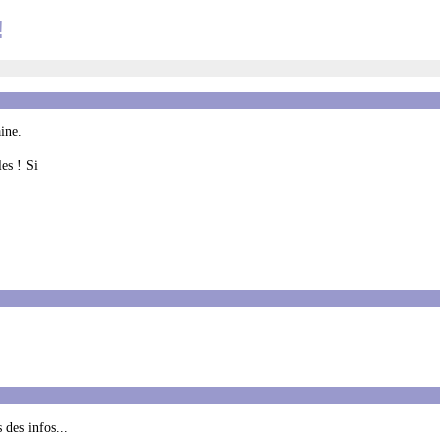
!
ine.
es ! Si
 des infos...