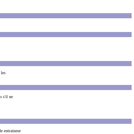
 les
 s'il ne
le entraineur