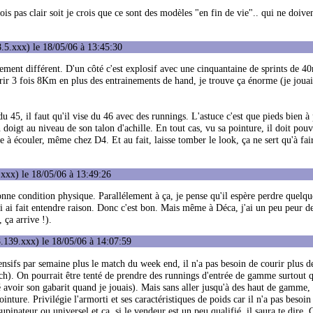
is pas clair soit je crois que ce sont des modèles "en fin de vie".. qui ne doiven
.5.xxx) le 18/05/06 à 13:45:30
ement différent. D'un côté c'est explosif avec une cinquantaine de sprints de 4
courir 3 fois 8Km en plus des entrainements de hand, je trouve ça énorme (je joua
u 45, il faut qu'il vise du 46 avec des runnings. L'astuce c'est que pieds bien à 
n doigt au niveau de son talon d'achille. En tout cas, vu sa pointure, il doit pou
 à écouler, même chez D4. Et au fait, laisse tomber le look, ça ne sert qu'à fai
xxx) le 18/05/06 à 13:49:26
bonne condition physique. Parallélement à ça, je pense qu'il espère perdre quel
t lui ai fait entendre raison. Donc c'est bon. Mais même à Déca, j'ai un peu peur 
 ça arrive !).
.139.xxx) le 18/05/06 à 14:07:59
sifs par semaine plus le match du week end, il n'a pas besoin de courir plus de
h). On pourrait être tenté de prendre des runnings d'entrée de gamme surtout qu
é avoir son gabarit quand je jouais). Mais sans aller jusqu'à des haut de gamme, 
ure. Privilégie l'armorti et ses caractéristiques de poids car il n'a pas besoin
 supinateur ou universel et ça, si le vendeur est un peu qualifié, il saura te dire. 