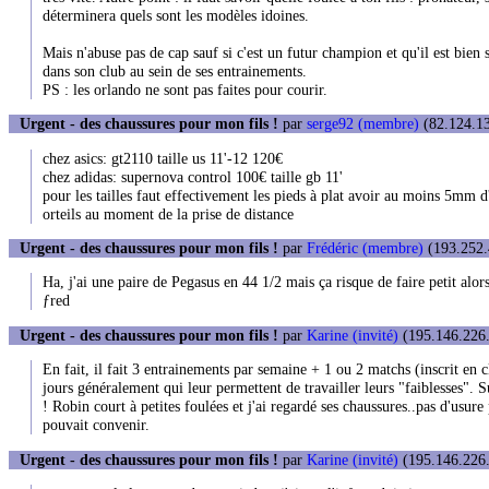
déterminera quels sont les modèles idoines.
Mais n'abuse pas de cap sauf si c'est un futur champion et qu'il est bien 
dans son club au sein de ses entrainements.
PS : les orlando ne sont pas faites pour courir.
Urgent - des chaussures pour mon fils !
par
serge92 (membre)
(82.124.13
chez asics: gt2110 taille us 11'-12 120€
chez adidas: supernova control 100€ taille gb 11'
pour les tailles faut effectivement les pieds à plat avoir au moins 5mm d'e
orteils au moment de la prise de distance
Urgent - des chaussures pour mon fils !
par
Frédéric (membre)
(193.252.
Ha, j'ai une paire de Pegasus en 44 1/2 mais ça risque de faire petit alor
ƒred
Urgent - des chaussures pour mon fils !
par
Karine (invité)
(195.146.226.
En fait, il fait 3 entrainements par semaine + 1 ou 2 matchs (inscrit en c
jours généralement qui leur permettent de travailler leurs "faiblesses". Su
! Robin court à petites foulées et j'ai regardé ses chaussures..pas d'usur
pouvait convenir.
Urgent - des chaussures pour mon fils !
par
Karine (invité)
(195.146.226.