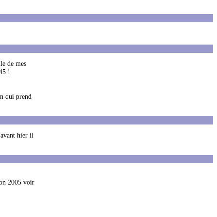
lle de mes
45 !
un qui prend
avant hier il
ion 2005 voir