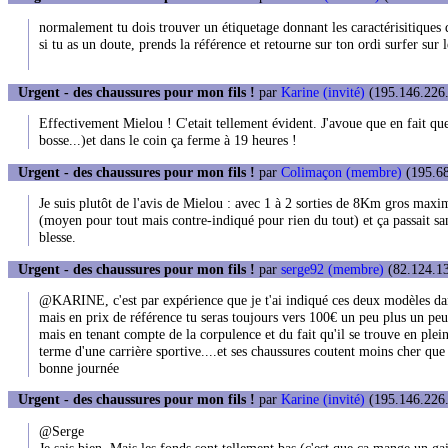
normalement tu dois trouver un étiquetage donnant les caractérisitiques 
si tu as un doute, prends la référence et retourne sur ton ordi surfer sur
Urgent - des chaussures pour mon fils !
par
Karine (invité)
(195.146.226.
Effectivement Mielou ! C'etait tellement évident. J'avoue que en fait que 
bosse...)et dans le coin ça ferme à 19 heures !
Urgent - des chaussures pour mon fils !
par
Colimaçon (membre)
(195.68
Je suis plutôt de l'avis de Mielou : avec 1 à 2 sorties de 8Km gros maximu
(moyen pour tout mais contre-indiqué pour rien du tout) et ça passait sa
blesse.
Urgent - des chaussures pour mon fils !
par
serge92 (membre)
(82.124.13
@KARINE, c'est par expérience que je t'ai indiqué ces deux modèles dans
mais en prix de référence tu seras toujours vers 100€ un peu plus un peu
mais en tenant compte de la corpulence et du fait qu'il se trouve en plei
terme d'une carrière sportive....et ses chaussures coutent moins cher que
bonne journée
Urgent - des chaussures pour mon fils !
par
Karine (invité)
(195.146.226.
@Serge
Je sais bien. Mais les fonds sont tellement bas (c'est que ça mange un 