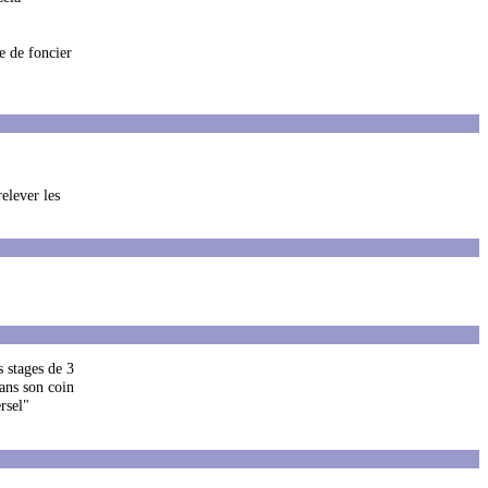
e de foncier
relever les
s stages de 3
dans son coin
rsel"