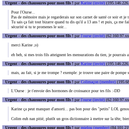
Urgent - des chaussures pour mon fils !
par
Karine (invité)
(195.146.226.
Pour l'Ourse...
Pas de mémoire mais je regarderais sur son carnet de santé ce soir et je 
Tu sais ça fait tout bizarre quand tu dis qu'il a 13 ans ! et puis, ça me fai
sécurité si tu te promenes le soir...
Urgent - des chaussures pour mon fils !
par
l'ourse (invité)
(62.160.97.xxx
merci Karine ;o)
eh beh, si mes trois fils atteignent les mensurations du tien, je pourrais 
Urgent - des chaussures pour mon fils !
par
Karine (invité)
(195.146.226.
mais, au fait, si je me trompe ? exemple: je trouve une paire de pompe sol
Urgent - des chaussures pour mon fils !
par
Colimaçon (membre)
(195.68
L'Ourse : je t'envoie des hormones de croissance pour tes fils :-DD
Urgent - des chaussures pour mon fils !
par
l'ourse (invité)
(62.160.97.xxx
Karine ça peut manquer d'amorti... pas bon pour des "petits" LOL genoux
Colim euh nan pitié, plutôt un gros dictionnaire à mettre sur la tête, bien
Urgent - des chaussures pour mon fils !
par
mielou (membre)
(84.101.219