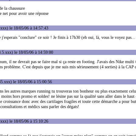
de la chaussure
 le net pour avoir une réponse
xxx) le 18/05/06 à 14:57:43
j'esperais "conclure" ce soir ! Je finis à 17h30 (eh oui, là, vous le voyez pas...
.5.xxx) le 18/05/06 à 14:59:00
m, il ne devrait pas se faire mal si ça reste en footing. J'avais des Nike multi 
ns problème. C'est depuis que je me suis mis sérieusement (4 sorties) à la CAP 
5.xxx) le 18/05/06 à 15:00:56
 les autres marques running tu trouveras ton bonheur ou plus exactement celui 
 moins hors promo et soldes! ne lésine pas sur la qualité sans aller dans le ha
ne croissance donc avec des cartilages fragiles et toute cette démarche a pour but
 consultations et médics sans parler des dégats!
xxx) le 18/05/06 à 15:10:26
gaillard comme ça !) que j'esperais un "super méga plan" comme on en voit jamai