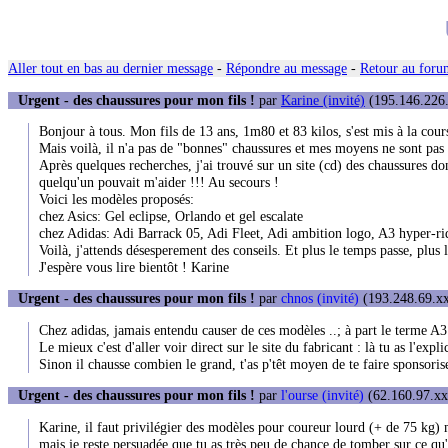
Aller tout en bas au dernier message
-
Répondre au message
-
Retour au forum
Urgent - des chaussures pour mon fils !
par
Karine (invité)
(195.146.226.
Bonjour à tous. Mon fils de 13 ans, 1m80 et 83 kilos, s'est mis à la co
Mais voilà, il n'a pas de "bonnes" chaussures et mes moyens ne sont pas
Après quelques recherches, j'ai trouvé sur un site (cd) des chaussures do
quelqu'un pouvait m'aider !!! Au secours !
Voici les modèles proposés:
chez Asics: Gel eclipse, Orlando et gel escalate
chez Adidas: Adi Barrack 05, Adi Fleet, Adi ambition logo, A3 hyper-ri
Voilà, j'attends désesperement des conseils. Et plus le temps passe, plus 
J'espère vous lire bientôt ! Karine
Urgent - des chaussures pour mon fils !
par
chnos (invité)
(193.248.69.xx
Chez adidas, jamais entendu causer de ces modèles ..; à part le terme A3
Le mieux c'est d'aller voir direct sur le site du fabricant : là tu as l'expli
Sinon il chausse combien le grand, t'as p'têt moyen de te faire sponsoris
Urgent - des chaussures pour mon fils !
par
l'ourse (invité)
(62.160.97.xxx
Karine, il faut privilégier des modèles pour coureur lourd (+ de 75 kg) ma
mais je reste persuadée que tu as très peu de chance de tomber sur ce qu'