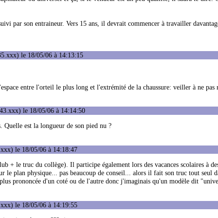
suivi par son entraineur. Vers 15 ans, il devrait commencer à travailler davantag
5.xxx) le 18/05/06 à 14:13:15
space entre l'orteil le plus long et l'extrémité de la chaussure: veiller à ne pas 
43.xxx) le 18/05/06 à 14:14:50
s. Quelle est la longueur de son pied nu ?
xxx) le 18/05/06 à 14:18:47
lub + le truc du collège). Il participe également lors des vacances scolaires à de
r le plan physique... pas beaucoup de conseil... alors il fait son truc tout seul 
e plus prononcée d'un coté ou de l'autre donc j'imaginais qu'un modèle dit "unive
xxx) le 18/05/06 à 14:19:55