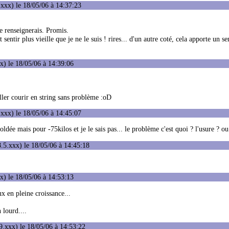
xxx) le 18/05/06 à 14:37:23
te renseignerais. Promis.
t sentir plus vieille que je ne le suis ! rires... d'un autre coté, cela apporte un s
) le 18/05/06 à 14:39:06
aller courir en string sans problème :oD
xxx) le 18/05/06 à 14:45:07
dée mais pour -75kilos et je le sais pas... le problème c'est quoi ? l'usure ? ou
.5.xxx) le 18/05/06 à 14:45:18
) le 18/05/06 à 14:53:13
 en pleine croissance...
 lourd....
.xxx) le 18/05/06 à 14:53:22