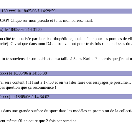
.139.xxx) le 18/05/06 à 14:29:59
n CAP! Clique sur mon pseudo et tu as mon adresse mail.
) le 18/05/06 à 14:31:32
 mon côté traumatisée par la chir orthopédique, mais même pour les pompes de vi
iorité). C vrai que dans mon D4 on trouve tout pour trois fois rien en dessus du 
 tu te souviens de son poids et de sa taille à 5 ans Karine ? je crois que j'en ai 
xxx) le 18/05/06 à 14:33:38
 sera content ! Il finit à 17h30 et on va filer faire des essayages je présume... 
rs pas question que ça recommence !
.xxx) le 18/05/06 à 14:34:02
fils dans une grande surface du sport dans les modèles en promo ou de la collect
ment même s'il ne coure que 2 fois par semaine