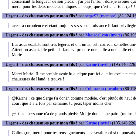
concernant la longueur de son pieds... j'ai pas l'info... dois-je avouer que
merci pour les deux modèles indiqués... houps, que c'est cher tout ça !!!
Urgent - des chaussures pour mon fils !
par
serge92 (membre)
(82.124.13
avec sa corpulence et étant toujourssssssss en croissance il faut privilégi
Urgent - des chaussures pour mon fils !
par
MariedeLyon (invité)
(86.193
Les asics escalate sont très légères et ont un amorti correct, semelles uni
Attention asics taille petit : il faut svt prendre une taille à une taille et
Marie
Urgent - des chaussures pour mon fils !
par
Karine (invité)
(195.146.226.
Merci Marie. Il me semble avoir lu quelque part ici que les escalate etaie
chaussures de Hand je trouve !
Urgent - des chaussures pour mon fils !
par
Colimaçon (membre)
(80.118
@Karine : ce que Serge t'a donén comme modèle, c'est plutôt du haut de 
court que 1 à 2 fois par semaine, tu peux taper moins cher.
@Tous : personne n'a de grands pieds? Moi je donne une paire (moins 
Urgent - des chaussures pour mon fils !
par
Karine (invité)
(195.146.226.
Colimaçon, merci pour tes renseignements... ce serait cool si tu pouvais 