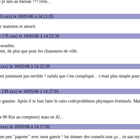
 je suis au bureau ??? rires...
5.xxx) le 18/05/06 à 14:21:05
er maintien et amorti
.178.xxx) le 18/05/06 à 14:23:39
verselles.
 demi, de plus que pour les chaussures de ville.
xxx) le 18/05/06 à 14:25:39
nt justement pas terrible ! oulala que c'est compliqué... c'etait plus simple pour
.139.xxx) le 18/05/06 à 14:27:01
gamme. Après il te faut faire le ratio coût/problèmes physiques éventuels. Mais
de 80 Km au compteur) mais en 42...
xxx) le 18/05/06 à 14:27:02
un peu "papoter" avec mon gamin ! lui donner des conseils tout ça... tu sais sty