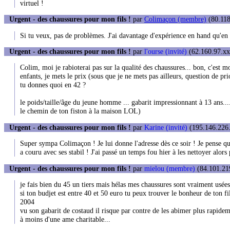
virtuel !
Urgent - des chaussures pour mon fils !
par
Colimaçon (membre)
(80.118
Si tu veux, pas de problèmes. J'ai davantage d'expérience en hand qu'e
Urgent - des chaussures pour mon fils !
par
l'ourse (invité)
(62.160.97.xxx
Colim, moi je rabioterai pas sur la qualité des chaussures... bon, c'est
enfants, je mets le prix (sous que je ne mets pas ailleurs, question de pr
tu donnes quoi en 42 ?
le poids/taille/âge du jeune homme ... gabarit impressionnant à 13 ans....
le chemin de ton fiston à la maison LOL)
Urgent - des chaussures pour mon fils !
par
Karine (invité)
(195.146.226.
Super sympa Colimaçon ! Je lui donne l'adresse dès ce soir ! Je pense qu'il
a couru avec ses stabil ! J'ai passé un temps fou hier à les nettoyer alo
Urgent - des chaussures pour mon fils !
par
mielou (membre)
(84.101.219
je fais bien du 45 un tiers mais hélas mes chaussures sont vraiment usées
si ton budjet est entre 40 et 50 euro tu peux trouver le bonheur de ton 
2004
vu son gabarit de costaud il risque par contre de les abimer plus rapide
à moins d'une ame charitable...