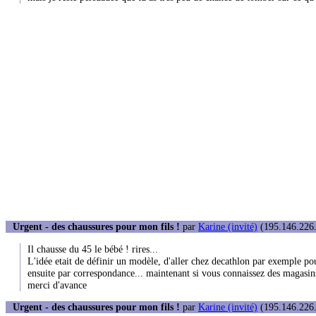
Urgent - des chaussures pour mon fils !
par
Karine (invité)
(195.146.226.
Il chausse du 45 le bébé ! rires...
L'idée etait de définir un modèle, d'aller chez decathlon par exemple pou
ensuite par correspondance... maintenant si vous connaissez des magasins 
merci d'avance
Urgent - des chaussures pour mon fils !
par
Karine (invité)
(195.146.226.