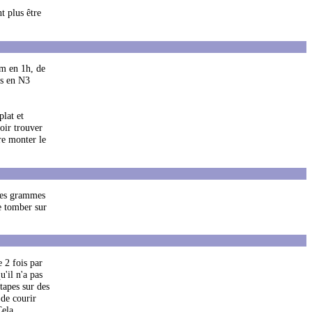
t plus être
0m en 1h, de
is en N3
plat et
voir trouver
re monter le
ques grammes
de tomber sur
 2 fois par
'il n'a pas
tapes sur des
 de courir
Cela