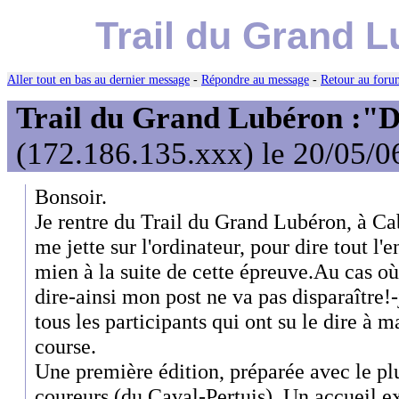
Trail du Grand 
Aller tout en bas au dernier message
-
Répondre au message
-
Retour au forum
Trail du Grand Lubéron :
(172.186.135.xxx) le 20/05/0
Bonsoir.
Je rentre du Trail du Grand Lubéron, à Cab
me jette sur l'ordinateur, pour dire tout l'
mien à la suite de cette épreuve.Au cas où 
dire-ainsi mon post ne va pas disparaître!-
tous les participants qui ont su le dire à m
course.
Une première édition, préparée avec le plu
coureurs (du Caval-Pertuis). Un accueil e