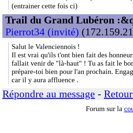
(entrainer cette fois ci)
Trail du Grand Lubéron :
Pierrot34 (invité)
(172.159.21
Salut le Valenciennois !
Il est vrai qu'ils t'ont bien fait des honneu
fallait venir de "là-haut" ! Tu as fait le b
prépare-toi bien pour l'an prochain. Engag
car il y aura affluence .
Répondre au message
-
Retour
Forum sur la
cou