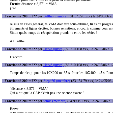
Ensuite distance x 8,571 = VMA
ƒred
Fractionné 200 m???
par
Baltha (membre)
(81.57.220.xxx) le 24/05/06 à 
Je suis de l'avis général, ta VMA doit être sous-estimée, tu as du progre
étirements et lignes droites, bonnes sensations, et courir comme pour u
Sinon quels temps de récupération prends-tu entre les séries ?
A+ Baltha
Fractionné 200 m???
par
Hervé (invité)
(86.210.108.xxx) le 24/05/06 à 1
D'accord.
Fractionné 200 m???
par
Hervé (invité)
(86.210.108.xxx) le 24/05/06 à 1
Temps de récup. pour les 10X200 m: 35 s. Pour les 10X400 : 45 s. Pour
Fractionné 200 m???
par
Steph66 (membre)
(83.154.79.xxx) le 24/05/06 
"distance x 8,571 = VMA"
Qui a dit que la CAP n'était pas une science exacte ?
Fractionné 200 m???
par
tomis (membre)
(84.99.191.xxx) le 24/05/06 à 
Herve