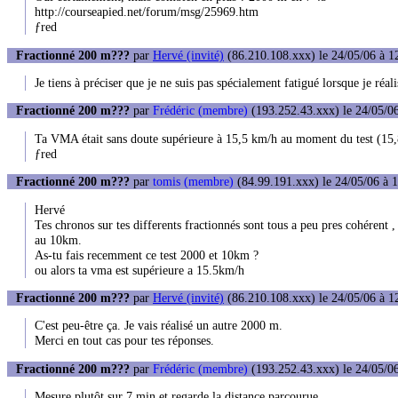
http://courseapied.net/forum/msg/25969.htm
ƒred
Fractionné 200 m???
par
Hervé (invité)
(86.210.108.xxx) le 24/05/06 à 1
Je tiens à préciser que je ne suis pas spécialement fatigué lorsque je réali
Fractionné 200 m???
par
Frédéric (membre)
(193.252.43.xxx) le 24/05/06
Ta VMA était sans doute supérieure à 15,5 km/h au moment du test (15,8 
ƒred
Fractionné 200 m???
par
tomis (membre)
(84.99.191.xxx) le 24/05/06 à 
Hervé
Tes chronos sur tes differents fractionnés sont tous a peu pres cohérent
au 10km.
As-tu fais recemment ce test 2000 et 10km ?
ou alors ta vma est supérieure a 15.5km/h
Fractionné 200 m???
par
Hervé (invité)
(86.210.108.xxx) le 24/05/06 à 1
C'est peu-être ça. Je vais réalisé un autre 2000 m.
Merci en tout cas pour tes réponses.
Fractionné 200 m???
par
Frédéric (membre)
(193.252.43.xxx) le 24/05/06
Mesure plutôt sur 7 min et regarde la distance parcourue.