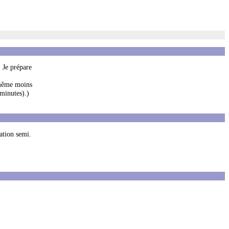
 Je prépare
e même moins
 minutes).)
ation semi.