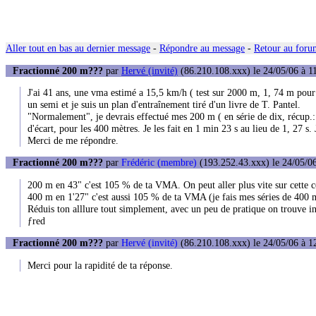
Aller tout en bas au dernier message
-
Répondre au message
-
Retour au forum
Fractionné 200 m???
par
Hervé (invité)
(86.210.108.xxx) le 24/05/06 à 1
J'ai 41 ans, une vma estimé a 15,5 km/h ( test sur 2000 m, 1, 74 m pour
un semi et je suis un plan d'entraînement tiré d'un livre de T. Pantel.
"Normalement", je devrais effectué mes 200 m ( en série de dix, récup.: 
d'écart, pour les 400 mètres. Je les fait en 1 min 23 s au lieu de 1, 27
Merci de me répondre.
Fractionné 200 m???
par
Frédéric (membre)
(193.252.43.xxx) le 24/05/06
200 m en 43" c'est 105 % de ta VMA. On peut aller plus vite sur cette cou
400 m en 1'27" c'est aussi 105 % de ta VMA (je fais mes séries de 400 
Réduis ton alllure tout simplement, avec un peu de pratique on trouve i
ƒred
Fractionné 200 m???
par
Hervé (invité)
(86.210.108.xxx) le 24/05/06 à 1
Merci pour la rapidité de ta réponse.