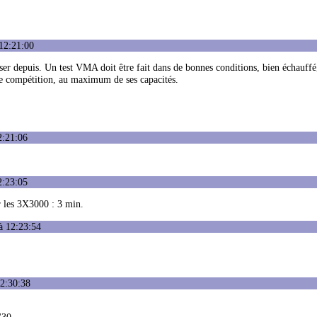
12:21:00
sser depuis. Un test VMA doit être fait dans de bonnes conditions, bien échauffé
ne compétition, au maximum de ses capacités.
2:21:06
2:23:05
 les 3X3000 : 3 min.
à 12:23:54
12:30:38