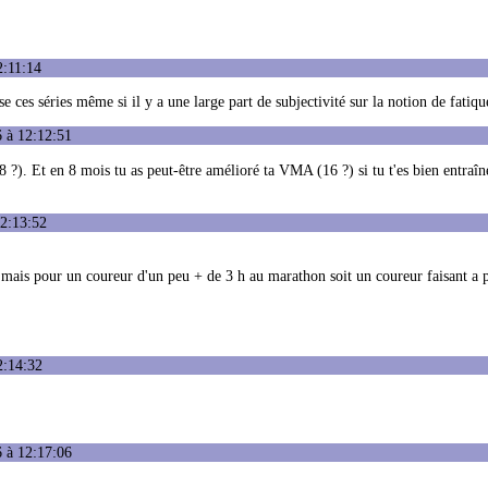
2:11:14
se ces séries même si il y a une large part de subjectivité sur la notion de fatiqu
 à 12:12:51
?). Et en 8 mois tu as peut-être amélioré ta VMA (16 ?) si tu t'es bien entraîn
12:13:52
 , mais pour un coureur d'un peu + de 3 h au marathon soit un coureur faisant a 
2:14:32
 à 12:17:06