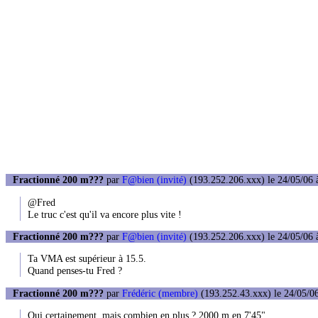
Fractionné 200 m???
par
F@bien (invité)
(193.252.206.xxx) le 24/05/06 
@Fred
Le truc c'est qu'il va encore plus vite !
Fractionné 200 m???
par
F@bien (invité)
(193.252.206.xxx) le 24/05/06 
Ta VMA est supérieur à 15.5.
Quand penses-tu Fred ?
Fractionné 200 m???
par
Frédéric (membre)
(193.252.43.xxx) le 24/05/06
Oui certainement, mais combien en plus ? 2000 m en 7'45"