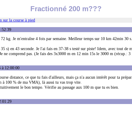
Fractionné 200 m???
 sur la course à pied
1:52:39
 72 kg. Je m'entraîne 4 fois par semaine. Meilleur temps sur 10 km 42min 30 s.
35 s) en 43 seconde. Je l'ai fais en 37-38 s testé sur piste! Idem, avec tout d
 s. Je ne comprend pas. (Je fais des 3x3000 m en 12 min 15s le 3000 m (récup.: 3
 à 12:00:00
rse distance, ce que tu fais d'ailleurs, mais ça n'a aucun intérêt pour ta prépar
m à 100 % de ma VMA), là aussi tu vas trop vite.
ntuitivement le bon tempo. Vérifie au passage aux 100 m que tu es bien.
2:01:29