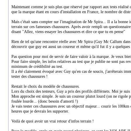
Maintenant comme je suis plus que réservé par rapport aux tests réalisé d
que la marque étant en cours d'installation en France, le nombre de distri
Mais c'était sans compter sur l'imagination de Mr Spira... Il a la bonne i
terrain sur ces fameuses chaussures. Après avoir rempli un questionnaire s
disant "Allez, viens essayer les chaussures et dire ce que tu en pense"
Rien de tel qu'une rencontre réelle avec Mr Spira (Guy Mc Callum dans la
découvrir que guy est aussi un coureur et même qu'il fut il y a quelques
Pas question pour moi de servir de faire valoir à la marque. Je veux bien 
Pour faire simple, les infos relatives au test que je publie ne sont pas 
minimum de crédibilité au test.
Il a été clairement évoqué avec Guy qu'en cas de soucis, j'arrêterais i
tester des chaussures !
Restait le choix du modèle de chaussures.
Lors du choix des testeurs, Guy a pris des profils différnets. Moi je su
Mon approche est simple. Je suis un coureur plutot lourd (on ne rigole p
foulée lourde... (donc besoin d'amorti !)
Je vais tester ces chaussures avec un objectif majeur... courir les 100km
heures que je devrais les supporter.
Voilà de quoi avoir un vrai retour d'infos terrain !
Pour le modèle, après en avoir essayé plusieurs, ce sont les VOLARE II 