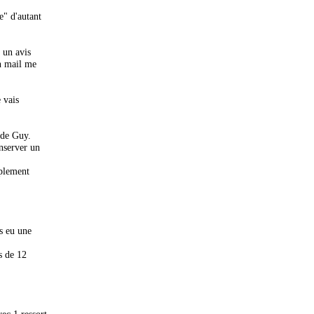
e" d'autant
r un avis
un mail me
 vais
t de Guy.
onserver un
mplement
s eu une
s de 12
ec 1 ressort