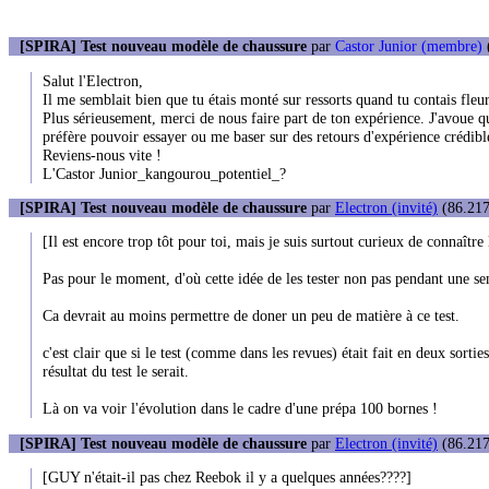
[SPIRA] Test nouveau modèle de chaussure
par
Castor Junior (membre)
(
Salut l'Electron,
Il me semblait bien que tu étais monté sur ressorts quand tu contais fleu
Plus sérieusement, merci de nous faire part de ton expérience. J'avoue que
préfère pouvoir essayer ou me baser sur des retours d'expérience crédibl
Reviens-nous vite !
L'Castor Junior_kangourou_potentiel_?
[SPIRA] Test nouveau modèle de chaussure
par
Electron (invité)
(86.217
[Il est encore trop tôt pour toi, mais je suis surtout curieux de connaître 
Pas pour le moment, d'où cette idée de les tester non pas pendant une 
Ca devrait au moins permettre de doner un peu de matière à ce test.
c'est clair que si le test (comme dans les revues) était fait en deux sort
résultat du test le serait.
Là on va voir l'évolution dans le cadre d'une prépa 100 bornes !
[SPIRA] Test nouveau modèle de chaussure
par
Electron (invité)
(86.217
[GUY n'était-il pas chez Reebok il y a quelques années????]