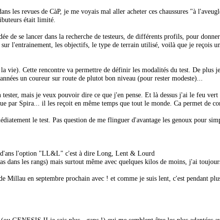
ans les revues de CàP, je me voyais mal aller acheter ces chaussures "à l'aveugl
buteurs était limité.
dée de se lancer dans la recherche de testeurs, de différents profils, pour donne
ur l'entrainement, les objectifs, le type de terrain utilisé, voilà que je reçois 
 vie). Cette rencontre va permettre de définir les modalités du test. De plus je
 années un coureur sur route de plutot bon niveau (pour rester modeste)...
tester, mais je veux pouvoir dire ce que j'en pense. Et là dessus j'ai le feu ver
revue par Spira... il les reçoit en même temps que tout le monde. Ca permet de c
mmédiatement le test. Pas question de me flinguer d'avantage les genoux pour si
is d'ans l'option "LL&L" c'est à dire Long, Lent & Lourd
as dans les rangs) mais surtout même avec quelques kilos de moins, j'ai toujour
 de Millau en septembre prochain avec ! et comme je suis lent, c'est pendant plu
(ou GENESIS II je sais plus - gaps !) qui me semblent être les plus adaptées av