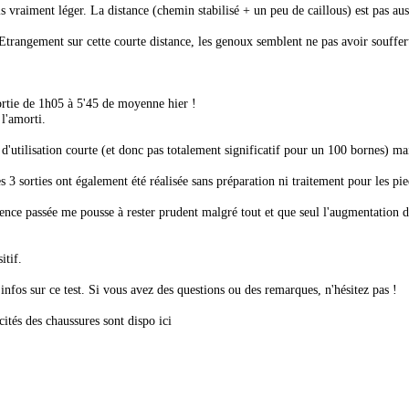
is vraiment léger. La distance (chemin stabilisé + un peu de caillous) est pas aus
. Etrangement sur cette courte distance, les genoux semblent ne pas avoir souffer
ortie de 1h05 à 5'45 de moyenne hier !
 l'amorti.
 d'utilisation courte (et donc pas totalement significatif pour un 100 bornes) m
es 3 sorties ont également été réalisée sans préparation ni traitement pour les pi
ence passée me pousse à rester prudent malgré tout et que seul l'augmentation
itif.
nfos sur ce test. Si vous avez des questions ou des remarques, n'hésitez pas !
icités des chaussures sont dispo ici