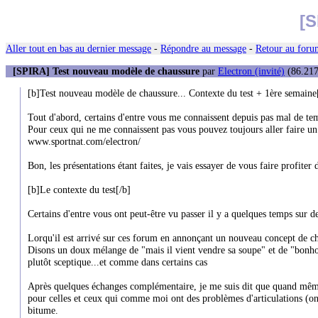
[S
Aller tout en bas au dernier message
-
Répondre au message
-
Retour au forum
[SPIRA] Test nouveau modèle de chaussure
par
Electron (invité)
(86.217
[b]Test nouveau modèle de chaussure... Contexte du test + 1ère semaine
Tout d'abord, certains d'entre vous me connaissent depuis pas mal de temp
Pour ceux qui ne me connaissent pas vous pouvez toujours aller faire un t
www.sportnat.com/electron/
Bon, les présentations étant faites, je vais essayer de vous faire profiter 
[b]Le contexte du test[/b]
Certains d'entre vous ont peut-être vu passer il y a quelques temps sur 
Lorqu'il est arrivé sur ces forum en annonçant un nouveau concept de cha
Disons un doux mélange de "mais il vient vendre sa soupe" et de "bonhomme
plutôt sceptique...et comme dans certains cas
Après quelques échanges complémentaire, je me suis dit que quand même, d
pour celles et ceux qui comme moi ont des problèmes d'articulations (on
bitume.