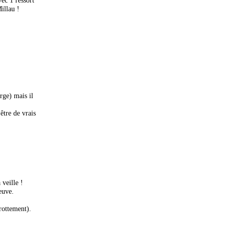
illau !
rge) mais il
être de vrais
 veille !
euve.
frottement).