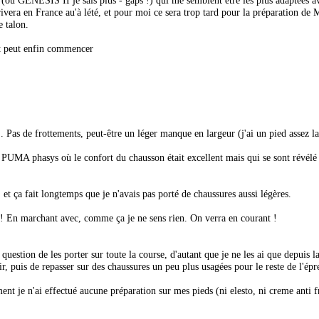
vera en France au'à lété, et pour moi ce sera trop tard pour la préparation de M
e talon.
est peut enfin commencer
.. Pas de frottements, peut-être un léger manque en largeur (j'ai un pied assez la
 PUMA phasys où le confort du chausson était excellent mais qui se sont révélé 
 et ça fait longtemps que je n'avais pas porté de chaussures aussi légères.
lon ! En marchant avec, comme ça je ne sens rien. On verra en courant !
uestion de les porter sur toute la course, d'autant que je ne les ai que depuis la
ir, puis de repasser sur des chaussures un peu plus usagées pour le reste de l'épr
ment je n'ai effectué aucune préparation sur mes pieds (ni elesto, ni creme anti 