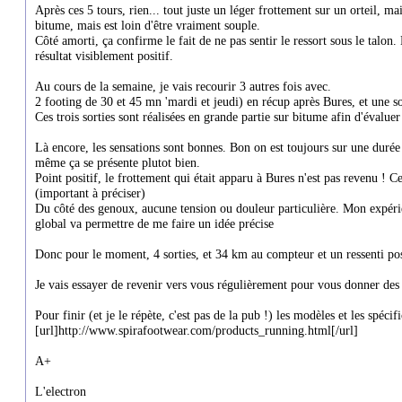
Après ces 5 tours, rien... tout juste un léger frottement sur un orteil, ma
bitume, mais est loin d'être vraiment souple.
Côté amorti, ça confirme le fait de ne pas sentir le ressort sous le talon
résultat visiblement positif.
Au cours de la semaine, je vais recourir 3 autres fois avec.
2 footing de 30 et 45 mn 'mardi et jeudi) en récup après Bures, et une s
Ces trois sorties sont réalisées en grande partie sur bitume afin d'évaluer
Là encore, les sensations sont bonnes. Bon on est toujours sur une durée
même ça se présente plutot bien.
Point positif, le frottement qui était apparu à Bures n'est pas revenu ! C
(important à préciser)
Du côté des genoux, aucune tension ou douleur particulière. Mon expéri
global va permettre de me faire un idée précise
Donc pour le moment, 4 sorties, et 34 km au compteur et un ressenti pos
Je vais essayer de revenir vers vous régulièrement pour vous donner des i
Pour finir (et je le répète, c'est pas de la pub !) les modèles et les spécif
[url]http://www.spirafootwear.com/products_running.html[/url]
A+
L'electron