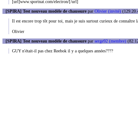
[url]www.sportnat.com/electron/[/url]
[SPIRA] Test nouveau modèle de chaussure
par
Olivier (invité)
(129.20.4
Il est encore trop tôt pour toi, mais je suis surtout curieux de connaître l
Olivier
[SPIRA] Test nouveau modèle de chaussure
par
serge92 (membre)
(82.12
GUY n'était-il pas chez Reebok il y a quelques années????