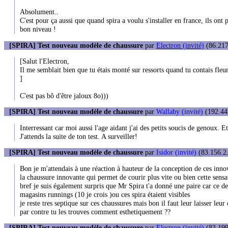
Absolument..
C'est pour ça aussi que quand spira a voulu s'installer en france, ils ont 
bon niveau !
[SPIRA] Test nouveau modèle de chaussure
par
Electron (invité)
(86.217
[Salut l'Electron,
Il me semblait bien que tu étais monté sur ressorts quand tu contais fleu
]
C'est pas bô d'être jaloux 8o)))
[SPIRA] Test nouveau modèle de chaussure
par
Wallaby (invité)
(192.44.
Interressant car moi aussi l'age aidant j'ai des petits soucis de genoux. 
J'attends la suite de ton test. A surveiller!
[SPIRA] Test nouveau modèle de chaussure
par
Isidor (invité)
(83.156.2.
Bon je m'attendais à une réaction à hauteur de la conception de ces innova
la chaussure innovante qui permet de courir plus vite ou bien cette sensat
bref je suis également surpris que Mr Spira t'a donné une paire car ce de
magasins runnings (10 je crois )ou ces spira étaient visibles
je reste tres septique sur ces chaussures mais bon il faut leur laisser leur
par contre tu les trouves comment esthetiquement ??
[SPIRA] Test nouveau modèle de chaussure
par
Electron (invité)
(83.199