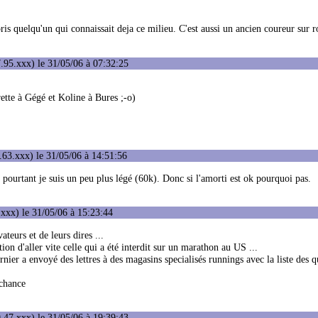
pris quelqu'un qui connaissait deja ce milieu. C'est aussi un ancien coureur sur r
.95.xxx) le 31/05/06 à 07:32:25
rette à Gégé et Koline à Bures ;-o)
63.xxx) le 31/05/06 à 14:51:56
Et pourtant je suis un peu plus légé (60k). Donc si l'amorti est ok pourquoi pas.
xxx) le 31/05/06 à 15:23:44
teurs et de leurs dires ...
ion d'aller vite celle qui a été interdit sur un marathon au US ...
rnier a envoyé des lettres à des magasins specialisés runnings avec la liste des 
 chance
.47.xxx) le 31/05/06 à 19:39:43