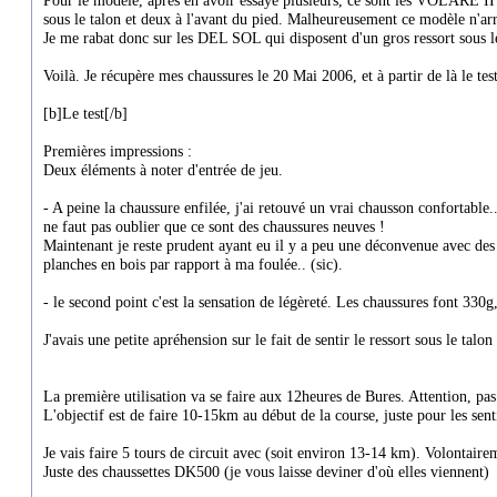
sous le talon et deux à l'avant du pied. Malheureusement ce modèle n'arri
Je me rabat donc sur les DEL SOL qui disposent d'un gros ressort sous l
Voilà. Je récupère mes chaussures le 20 Mai 2006, et à partir de là le t
[b]Le test[/b]
Premières impressions :
Deux éléments à noter d'entrée de jeu.
- A peine la chaussure enfilée, j'ai retouvé un vrai chausson confortable.
ne faut pas oublier que ce sont des chaussures neuves !
Maintenant je reste prudent ayant eu il y a peu une déconvenue avec des
planches en bois par rapport à ma foulée.. (sic).
- le second point c'est la sensation de légèreté. Les chaussures font 330g,
J'avais une petite apréhension sur le fait de sentir le ressort sous le ta
La première utilisation va se faire aux 12heures de Bures. Attention, pas q
L'objectif est de faire 10-15km au début de la course, juste pour les sent
Je vais faire 5 tours de circuit avec (soit environ 13-14 km). Volontaire
Juste des chaussettes DK500 (je vous laisse deviner d'où elles viennent)