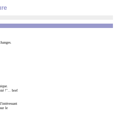
ure
échanges.
mique.
té !"... bref
'intéressant
sur le