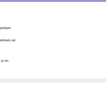
 quelques
endemain sur
 je les