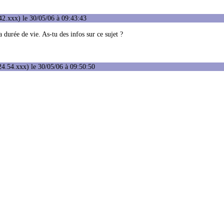
2.xxx) le 30/05/06 à 09:43:43
a durée de vie. As-tu des infos sur ce sujet ?
4.54.xxx) le 30/05/06 à 09:50:50