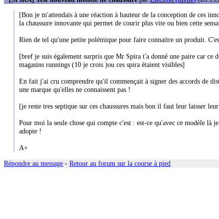
[Bon je m'attendais à une réaction à hauteur de la conception de ces innov
la chaussure innovante qui permet de courir plus vite ou bien cette sensat
Rien de tel qu'une petite polémique pour faire connaitre un produit. C'e
[bref je suis également surpris que Mr Spira t'a donné une paire car ce d
magasins runnings (10 je crois )ou ces spira étaient visibles]
En fait j'ai cru comprendre qu'il commençait à signer des accords de dis
une marque qu'elles ne connaissent pas !
[je reste tres septique sur ces chaussures mais bon il faut leur laisser leu
Pour moi la seule chose qui compte c'est : est-ce qu'avec ce modèle là je
adopte !
A+
Répondre au message
-
Retour au forum sur la course à pied