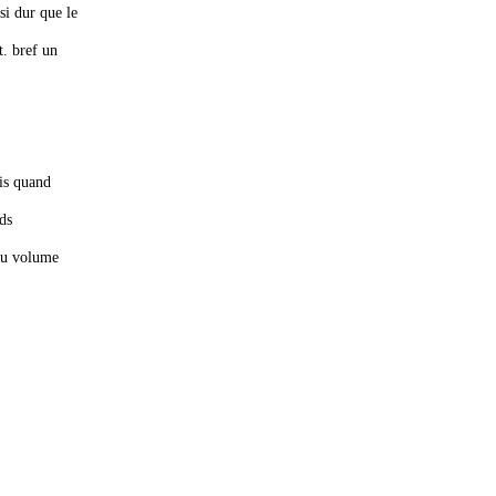
si dur que le
t. bref un
ais quand
eds
 du volume