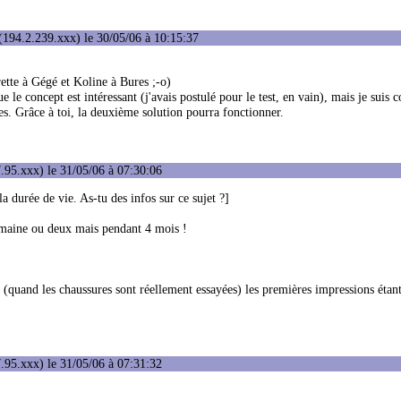
194.2.239.xxx) le 30/05/06 à 10:15:37
rette à Gégé et Koline à Bures ;-o)
 le concept est intéressant (j'avais postulé pour le test, en vain), mais je suis 
es. Grâce à toi, la deuxième solution pourra fonctionner.
.95.xxx) le 31/05/06 à 07:30:06
la durée de vie. As-tu des infos sur ce sujet ?]
semaine ou deux mais pendant 4 mois !
ies (quand les chaussures sont réellement essayées) les premières impressions étan
.95.xxx) le 31/05/06 à 07:31:32