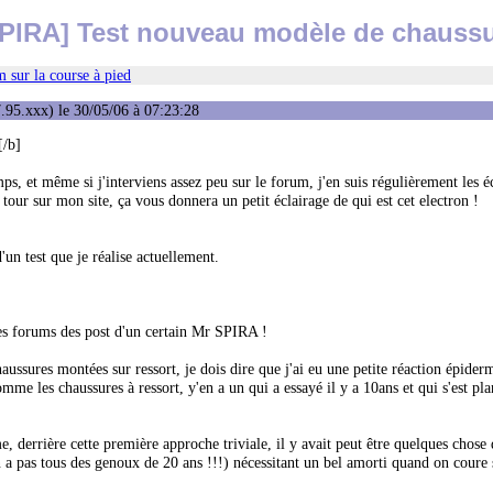
PIRA] Test nouveau modèle de chauss
 sur la course à pied
.95.xxx) le 30/05/06 à 07:23:28
[/b]
s, et même si j'interviens assez peu sur le forum, j'en suis régulièrement les 
our sur mon site, ça vous donnera un petit éclairage de qui est cet electron !
d'un test que je réalise actuellement.
des forums des post d'un certain Mr SPIRA !
ussures montées sur ressort, je dois dire que j'ai eu une petite réaction épider
 les chaussures à ressort, y'en a un qui a essayé il y a 10ans et qui s'est plan
errière cette première approche triviale, il y avait peut être quelques chose d
 a pas tous des genoux de 20 ans !!!) nécessitant un bel amorti quand on coure 