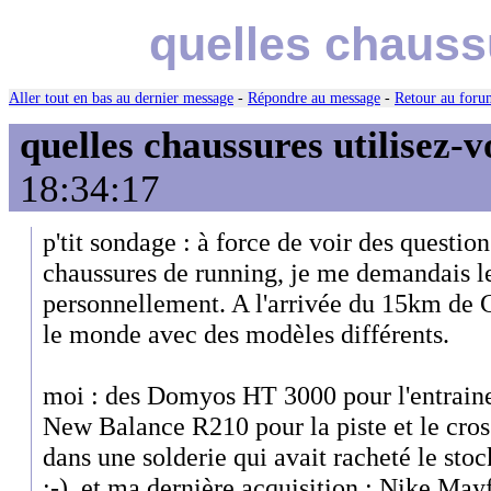
quelles chauss
Aller tout en bas au dernier message
-
Répondre au message
-
Retour au forum
quelles chaussures utilisez-v
18:34:17
p'tit sondage : à force de voir des questio
chaussures de running, je me demandais le
personnellement. A l'arrivée du 15km de C
le monde avec des modèles différents.
moi : des Domyos HT 3000 pour l'entraine
New Balance R210 pour la piste et le cro
dans une solderie qui avait racheté le sto
;-), et ma dernière acquisition : Nike Mayf