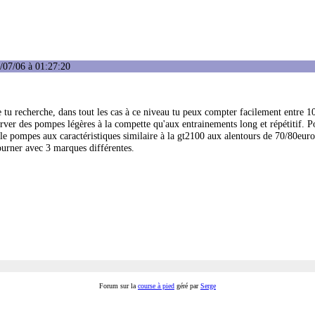
/07/06 à 01:27:20
tu recherche, dans tout les cas à ce niveau tu peux compter facilement entre 1
éserver des pompes légères à la compette qu'aux entrainements long et répétitif. 
elle pompes aux caractéristiques similaire à la gt2100 aux alentours de 70/80eur
ourner avec 3 marques différentes.
Forum sur la
course à pied
géré par
Serge