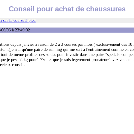
Conseil pour achat de chaussures
 sur la course à pied
/06/06 à 23:49:02
titions depuis janvier a raison de 2 a 3 courses par mois ( exclusivement des 1
 etc....)je n'ai qu'une paire de running qui me sert a l'entrainement comme en c
 tout de meme profiter des soldes pour investir dans une paire "speciale compet"
 que je pese 72kg pour1.77m et que je suis legerement pronateur? avez vous une
ecieux conseils