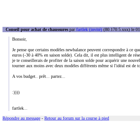
Conseil pour achat de chaussures
par
fartlek (invité)
(80.170.5.xxx) le 01
Bonsoir,
Je pense que certains modèles newbalance peuvent correspondre à ce que 
euros (-30 à 40% en saison solde). Cela dit, il est plus intelligent de r
je te conseillerais de profiter de la saison solde pour acquérir une nouv
tourner aux moins avec deux modèles différents même si l'idéal est de t
A vos budget.. prêt... partez...
:))))
fartlek...
Répondre au message
-
Retour au forum sur la course à pied