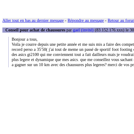
Aller tout en bas au dernier message
-
Répondre au message
-
Retour au forum
Conseil pour achat de chaussures
par
gael (invité)
(83.152.176.xxx) le 30
Bonjour a tous,
Voila je courre depuis une petite année et me suis mis a faire des compe
record perso a 35'50( j'ai tout de meme un passé de sportif foot footing
des asics gt2100 qui me conviennent tout a fait dailleurs mais je voudrai
plus legere et dynamique que mes asics. que me conseillez vous sachant
a gagner sur un 10 km avec des chaussures plus legeres? merci de vos pr