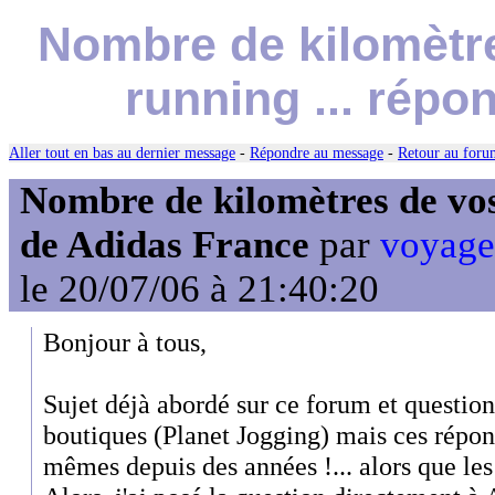
Nombre de kilomètr
running ... rép
Aller tout en bas au dernier message
-
Répondre au message
-
Retour au forum
Nombre de kilomètres de vos
de Adidas France
par
voyage
le 20/07/06 à 21:40:20
Bonjour à tous,
Sujet déjà abordé sur ce forum et question
boutiques (Planet Jogging) mais ces répons
mêmes depuis des années !... alors que les