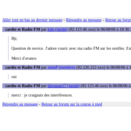
Aller tout en bas au dernier message
-
Répondre au message
-
Retour au forum
cardio et Radio FM
par
lolo (invité)
(82.123.46.xxx) le 06/08/06 à 18:36:
Bjr,
Question de novice. J'adore courir avec ma radio FM sur les oreilles. Es
Merci d'avance.
cardio et Radio FM
par
alainP (membre)
(82.226.222.xxx) le 06/08/06 à 
oui
cardio et Radio FM
par
ilerousse17 (invité)
(82.123.46.xxx) le 06/08/06 à
merci : je craignais des interférences.
Répondre au message
-
Retour au forum sur la course à pied