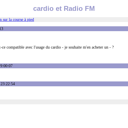
cardio et Radio FM
 sur la course à pied
13
t-ce compatible avec l'usage du cardio - je souhaite m'en acheter un - ?
19:00:07
 23:22:54