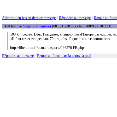
Aller tout en bas au dernier message
-
Répondre au message
-
Retour au forum
100 km
par
Steph66 (membre)
(88.121.218.xxx) le 07/08/06 à 10:20:16
100 km course. Deux Françaises, championnes d'Europe par équipes, exp
«Il faut rester zen pendant 70 km, c'est là que la course commence»
http://liberation.fr/actualite/sports/197376.FR.php
Répondre au message
-
Retour au forum sur la course à pied