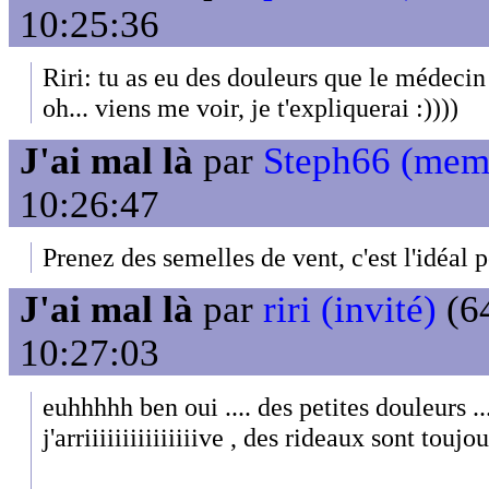
10:25:36
Riri: tu as eu des douleurs que le médeci
oh... viens me voir, je t'expliquerai :))))
J'ai mal là
par
Steph66 (mem
10:26:47
Prenez des semelles de vent, c'est l'idéal p
J'ai mal là
par
riri (invité)
(64
10:27:03
euhhhhh ben oui .... des petites douleurs ..
j'arriiiiiiiiiiiiiiive , des rideaux sont toujo