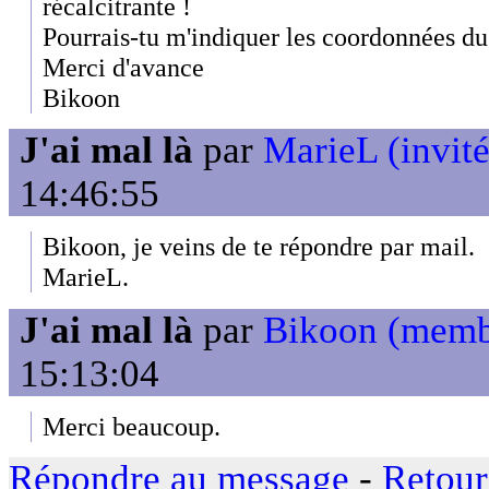
récalcitrante !
Pourrais-tu m'indiquer les coordonnées du
Merci d'avance
Bikoon
J'ai mal là
par
MarieL (invité
14:46:55
Bikoon, je veins de te répondre par mail.
MarieL.
J'ai mal là
par
Bikoon (memb
15:13:04
Merci beaucoup.
Répondre au message
-
Retour