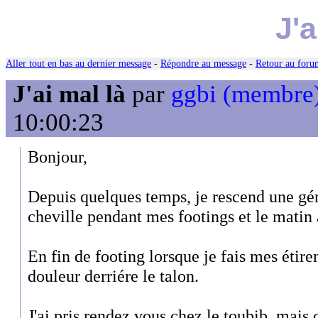
J'a
Aller tout en bas au dernier message
-
Répondre au message
-
Retour au forum
J'ai mal là
par
ggbi (membre
10:00:23
Bonjour,
Depuis quelques temps, je rescend une gén
cheville pendant mes footings et le matin 
En fin de footing lorsque je fais mes étire
douleur derriére le talon.
J'ai pris rendez vous chez le toubib, mais