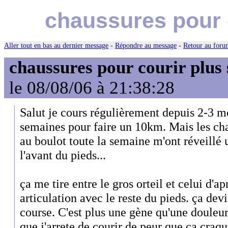
chaussures pour c
Aller tout en bas au dernier message
-
Répondre au message
-
Retour au forum
chaussures pour courir plus 
le 08/08/06 à 21:38:28
Salut je cours régulièrement depuis 2-3 moi
semaines pour faire un 10km. Mais les chau
au boulot toute la semaine m'ont réveillé 
l'avant du pieds...
ça me tire entre le gros orteil et celui d'a
articulation avec le reste du pieds. ça de
course. C'est plus une gène qu'une douleur
que j'arrete de courir de peur que ça cra