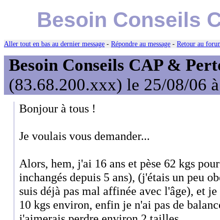
Besoin Conseils C
Aller tout en bas au dernier message
-
Répondre au message
-
Retour au forum
Besoin Conseils CAP & Perte
(83.68.200.xxx) le 25/08/06 
Bonjour à tous !
Je voulais vous demander...
Alors, hem, j'ai 16 ans et pèse 62 kgs po
inchangés depuis 5 ans), (j'étais un peu o
suis déjà pas mal affinée avec l'âge), et je
10 kgs environ, enfin je n'ai pas de balance
j'aimerais perdre environ 2 tailles...