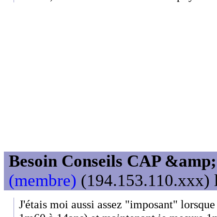
Besoin Conseils CAP &amp; 
(membre)
(194.153.110.xxx) l
J'étais moi aussi assez "imposant" lorsque 