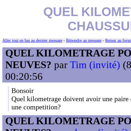
QUEL KILOM
CHAUSSU
Aller tout en bas au dernier message
-
Répondre au message
-
Retour au forum
QUEL KILOMETRAGE PO
NEUVES?
par
Tim (invité)
(8
00:20:56
Bonsoir
Quel kilometrage doivent avoir une paire
une competition?
QUEL KILOMETRAGE PO