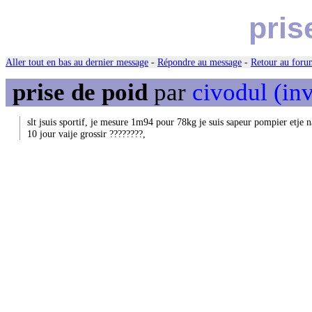
pris
Aller tout en bas au dernier message
-
Répondre au message
-
Retour au forum
prise de poid
par
civodul (inv
slt jsuis sportif, je mesure 1m94 pour 78kg je suis sapeur pompier etje na
10 jour vaije grossir ????????,