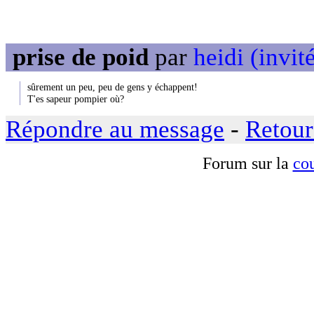
prise de poid
par
heidi (invit
sûrement un peu, peu de gens y échappent!
T'es sapeur pompier où?
Répondre au message
-
Retour
Forum sur la
cou