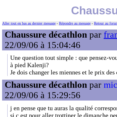
Chaussu
Aller tout en bas au dernier message
-
Répondre au message
-
Retour au forum
Chaussure décathlon
par
fra
22/09/06 à 15:04:46
Une question tout simple : que pensez-vou
à pied Kalenji?
Je dois changer les miennes et le prix des 
Chaussure décathlon
par
mic
22/09/06 à 15:29:56
j en pense que tu auras la qualité correspon
si c est pour aller trottiner le dimanche,p