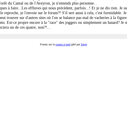
orêt du Cantal ou de l'Aveyron, je n'entends plus personne...
ques à faire...Les effluves qui nous précèdent, parfois...! Et je ne dis rien. Je s
reproche, je l'envoie sur le forum?! S'il sert aussi à cela, c'est formidable. J
 trouver sur d'autres sites où l'on se balance pas mal de vacheries à la figure 
s noms. Est-ce propre encore à la "race" des joggers ou simplement un hasard? Je 
nctera un de ces quatre, non?!...
Forum sur la
course à pied
géré par
Serge