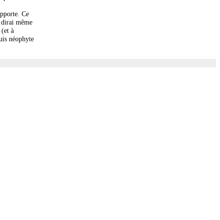
upporte. Ce
e dirai même
(et à
suis néophyte