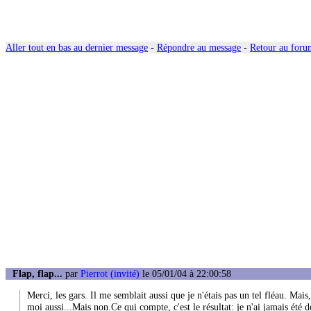
Aller tout en bas au dernier message
-
Répondre au message
-
Retour au forum
Flap, flap...
par
Pierrot (invité)
le 05/01/04 à 22:00:58
Merci, les gars. Il me semblait aussi que je n'étais pas un tel fléau. Mai
moi aussi...Mais non.Ce qui compte, c'est le résultat: je n'ai jamais été d