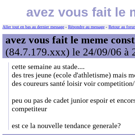
avez vous fait le
Aller tout en bas au dernier message
-
Répondre au message
-
Retour au forum
avez vous fait le meme cons
(84.7.179.xxx) le 24/09/06 à 
cette semaine au stade....
des tres jeune (ecole d'athletisme) mais m
des coureurs santé loisir voir competition/
peu ou pas de cadet junior espoir et encor
competiteur
est ce la nouvelle tendance generale?