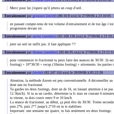
Merci pour lui j'espere qu'il jettera un coup d'oeil..
Entraînement
par
grosours (invité)
(80.10.8.xxx) le 27/09/06 à 23:10:05
en passant compte-tenu de ton volume d'entrainement et de ton âge c'est
progression devant toi .
Entraînement
par
azrem (membre)
(85.168.136.xxx) le 27/09/06 à 23:10:
jeter un oeil ne suffit pas. il faut appliquer !!!
Entraînement
par
thomas (membre)
(82.66.95.xxx) le 27/09/06 à 23:12:11
pour commencer le fractionné tu peux faire des seances de 30/30: 3à sec
footing) + 10*30/30 + recup (10mins footing) + etirements. les parties r
Entraînement
par
(invité)
(82.247.116.xxx) le 28/09/06 à 05:23:39
Attention, la méthode Azrem est peu conventionnelle. A déconseiller au pl
dont une en fractionné.
Tu gardes tes deux footings, dont un de 1h, en faisant attention à ne pas a
12.5km/h). Si tu as un cardio, détermine ta fc max en courant 6 minutes à
ta vitesse, tu dois courir entre 9 et 10 km/h.
La séance de fractionné, au début, ça peut être du 30/30. Trente secon
puis 2*6, puis 2*7 jusqu'à 2*10 où tu te stabilises.
Important: une semaine sur quatre, tu fais seulement tes deux footings.