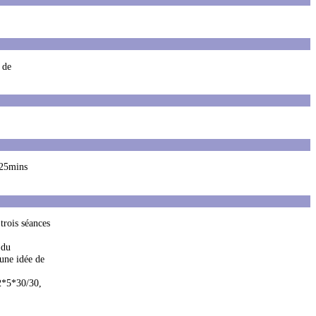
 de
(25mins
trois séances
 du
 une idée de
 2*5*30/30,