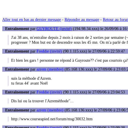
Aller tout en bas au dernier message
-
Répondre au message
-
Retour au forum
Entraînement
par
GUYROUTE (invité)
(194.98.34.xxx) le 26/09/06 à 16
J'ai 38 ans, m'entraîne depuis 2 mois à raison de 2 sorties par semaine
progresser ? Mon but est de descendre sous les 45 mn. On m'a parlé de 
Entraînement
par
Freddie (invité)
(90.1.115.xxx) le 27/09/06 à 22:59:47
Et bien les gars ! personne ne répond à Guyroute?? c'est pas courtois ça!
Entraînement
par
azrem (membre)
(85.168.136.xxx) le 27/09/06 à 23:03:
suis la méthode d'Azrem.
tu feras 44' avant Noël
Entraînement
par
Freddie (invité)
(90.1.115.xxx) le 27/09/06 à 23:04:53
Dis lui ou la trouver l'Azreméthode"...
Entraînement
par
azrem (membre)
(85.168.136.xxx) le 27/09/06 à 23:06:
http://www.courseapied.net/forum/msg/30032.htm
Entraînement
par
Freddie (invité)
(90.1.115.xxx) le 27/09/06 à 23:09:38