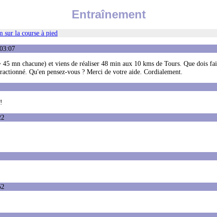
Entraînement
 sur la course à pied
:03:07
 (~ 45 mn chacune) et viens de réaliser 48 min aux 10 kms de Tours. Que dois fa
fractionné. Qu'en pensez-vous ? Merci de votre aide. Cordialement.
!
22
52