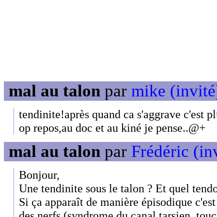
mal au talon
par
mike (invité
tendinite!après quand ca s'aggrave c'est p
op repos,au doc et au kiné je pense..@+
mal au talon
par
Frédéric (in
Bonjour,
Une tendinite sous le talon ? Et quel tendo
Si ça apparaît de manière épisodique c'es
des nerfs (syndrome du canal tarsien, tou