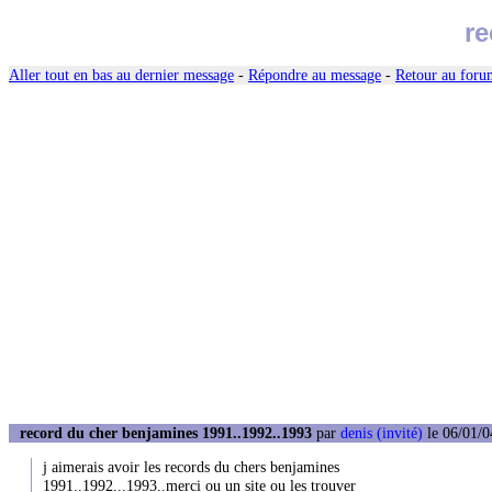
re
Aller tout en bas au dernier message
-
Répondre au message
-
Retour au forum
record du cher benjamines 1991..1992..1993
par
denis (invité)
le 06/01/0
j aimerais avoir les records du chers benjamines
1991..1992...1993..merci ou un site ou les trouver