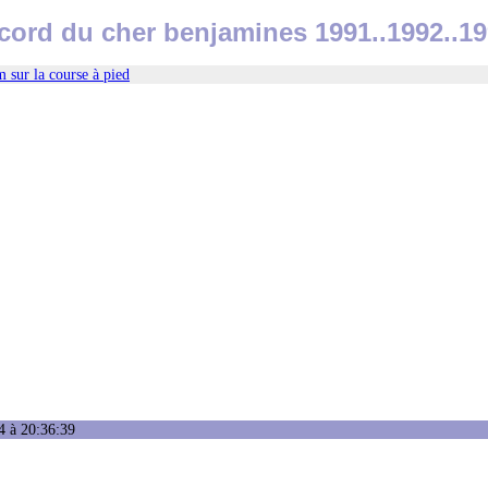
cord du cher benjamines 1991..1992..1
 sur la course à pied
4 à 20:36:39