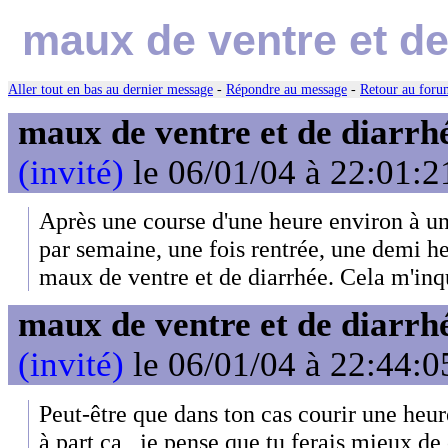
maux de ventre et de
Aller tout en bas au dernier message
-
Répondre au message
-
Retour au forum
maux de ventre et de diarrhé
(invité)
le 06/01/04 à 22:01:2
Après une course d'une heure environ à u
par semaine, une fois rentrée, une demi he
maux de ventre et de diarrhée. Cela m'inq
maux de ventre et de diarrhé
(invité)
le 06/01/04 à 22:44:0
Peut-être que dans ton cas courir une heure
à part ça , je pense que tu ferais mieux de