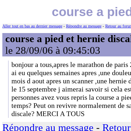
course a pied
Aller tout en bas au dernier message
-
Répondre au message
-
Retour au forum
course a pied et hernie disca
le 28/09/06 à 09:45:03
bonjour a tous,apres le marathon de paris 
ai eu quelques semaines apres ,une douleur
mois d aout apres un scanner ,une hernie d
le 15 septembre j aimerai savoir si cela est
personnes avez vous repris la course a pi
temps? Peut on revivre normalement de sa
discale? MERCI A TOUS
Répondre au message
-
Retour