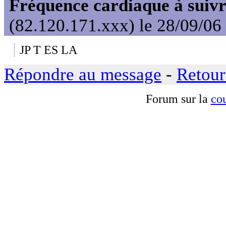
Fréquence cardiaque à suivr
(82.120.171.xxx) le 28/09/06
JP T ES LA
Répondre au message
-
Retour
Forum sur la
cou