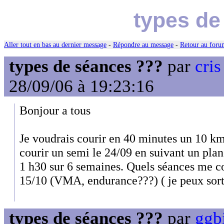
types de
Aller tout en bas au dernier message
-
Répondre au message
-
Retour au forum
types de séances ???
par
cris
28/09/06 à 19:23:16
Bonjour a tous
Je voudrais courir en 40 minutes un 10 km
courir un semi le 24/09 en suivant un pla
1 h30 sur 6 semaines. Quels séances me co
15/10 (VMA, endurance???) ( je peux sort
types de séances ???
par
ggb