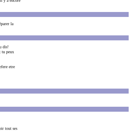
il y a encore
éparer la
u dis!
t tu peux
efere etre
ir tout ses