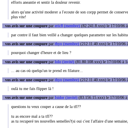
efforts aneantie et sentir la douleur revenir.
alors qu'une activité moderer a l'ecoute de son corpp permet de conserve
plus vite!
vos avis sur une coupure
par
eric8 (membre)
(82.241.8.xxx) le 17/10/06 à
par contre il faut bien veillé a changer quelques parametre sur les habit
vos avis sur une coupure
par
thyo (membre)
(212.11.40.xxx) le 17/10/06 
pourquoi changer d'heure et de lieu ?
vos avis sur une coupure
par
lolo (invité)
(81.80.108.xxx) le 17/10/06 à 1
... au cas où quelqu'un te prend en filature...
vos avis sur une coupure
par
thyo (membre)
(212.11.40.xxx) le 17/10/06 
oulà tu me fais flipper là !
vos avis sur une coupure
par
Isidor (invité)
(83.156.15.xxx) le 17/10/06 à
questions tu veux couper a cause de la tfl??
tu as encore mal a ta tfl??
as tu recuperé tes nouvelles semelles?(si oui c'est l'affaire d'une semain