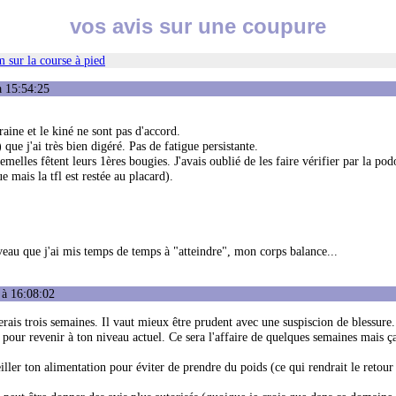
vos avis sur une coupure
 sur la course à pied
à 15:54:25
ine et le kiné ne sont pas d'accord.
ue j'ai très bien digéré. Pas de fatigue persistante.
melles fêtent leurs 1ères bougies. J'avais oublié de les faire vérifier par la pod
mais la tfl est restée au placard).
iveau que j'ai mis temps de temps à "atteindre", mon corps balance...
 à 16:08:02
perais trois semaines. Il vaut mieux être prudent avec une suspiscion de blessure.
s pour revenir à ton niveau actuel. Ce sera l'affaire de quelques semaines mais ça
iller ton alimentation pour éviter de prendre du poids (ce qui rendrait le retou