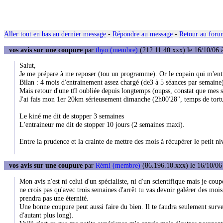
Aller tout en bas au dernier message
-
Répondre au message
-
Retour au forum
vos avis sur une coupure
par
thyo (membre)
(212.11.40.xxx) le 16/10/06 
Salut,
Je me prépare à me reposer (tou un programme). Or le copain qui m'entra
Bilan : 4 mois d'entrainement assez chargé (de3 à 5 séances par semaine) q
Mais retour d'une tfl oubliée depuis longtemps (oupss, constat que mes se
J'ai fais mon 1er 20km sérieusement dimanche (2h00'28", temps de tortue 
Le kiné me dit de stopper 3 semaines
L'entraineur me dit de stopper 10 jours (2 semaines maxi).
Entre la prudence et la crainte de mettre des mois à récupérer le petit n
vos avis sur une coupure
par
Rémi (membre)
(86.196.10.xxx) le 16/10/06
Mon avis n'est ni celui d'un spécialiste, ni d'un scientifique mais je cou
ne crois pas qu'avec trois semaines d'arrêt tu vas devoir galérer des moi
prendra pas une éternité.
Une bonne coupure peut aussi faire du bien. Il te faudra seulement surve
d'autant plus long).