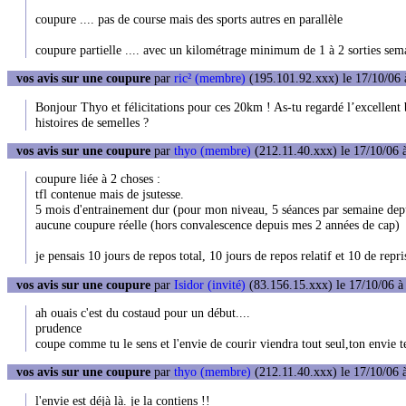
coupure .... pas de course mais des sports autres en parallèle
coupure partielle .... avec un kilométrage minimum de 1 à 2 sorties sema
vos avis sur une coupure
par
ric² (membre)
(195.101.92.xxx) le 17/10/06 
Bonjour Thyo et félicitations pour ces 20km ! As-tu regardé l’excellent b
histoires de semelles ?
vos avis sur une coupure
par
thyo (membre)
(212.11.40.xxx) le 17/10/06 
coupure liée à 2 choses :
tfl contenue mais de jsutesse.
5 mois d'entrainement dur (pour mon niveau, 5 séances par semaine dep
aucune coupure réelle (hors convalescence depuis mes 2 années de cap)
je pensais 10 jours de repos total, 10 jours de repos relatif et 10 de repr
vos avis sur une coupure
par
Isidor (invité)
(83.156.15.xxx) le 17/10/06 à
ah ouais c'est du costaud pour un début....
prudence
coupe comme tu le sens et l'envie de courir viendra tout seul,ton envie t
vos avis sur une coupure
par
thyo (membre)
(212.11.40.xxx) le 17/10/06 
l'envie est déjà là. je la contiens !!