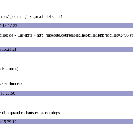
ines( pour un gars qui a fait 4 ou 5 )
à 15:17:23
illet de « LaPépite » http://lapepite.courseapied.net/billet.php?idbillet=2496 su
à 15:21:21
uis 2 mois)
ise en douceur.
 15:27:50
e dira quand rechausser tes runnings
à 15:29:12