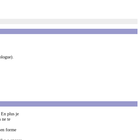
ologue).
 En plus je
 ne te
r en forme