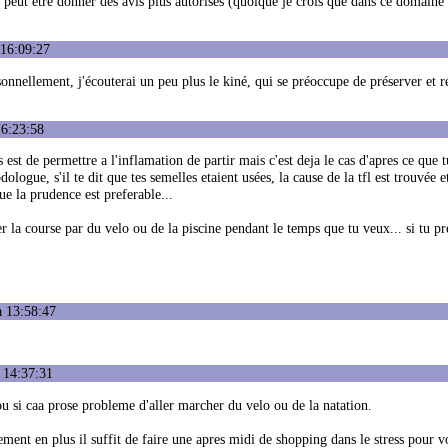
 peut être donner des avis plus autorisés (quoique je crois que dans ce domaine 
 16:09:27
ersonnellement, j'écouterai un peu plus le kiné, qui se préoccupe de préserver et r
16:23:58
est de permettre a l'inflamation de partir mais c'est deja le cas d'apres ce que t
ologue, s'il te dit que tes semelles etaient usées, la cause de la tfl est trouvée e
e la prudence est preferable...
r la course par du velo ou de la piscine pendant le temps que tu veux... si tu pr
à 13:58:47
 14:37:31
 ou si caa prose probleme d'aller marcher du velo ou de la natation.
ement en plus il suffit de faire une apres midi de shopping dans le stress pour vo