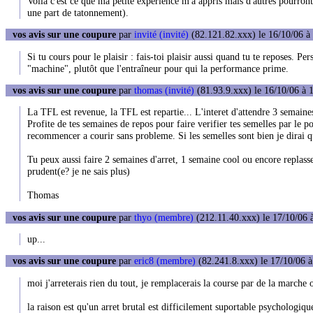
Voilà c'est ce que ma petite expérience m'a appris mais d'autres pourront
une part de tatonnement).
vos avis sur une coupure
par
invité (invité)
(82.121.82.xxx) le 16/10/06 à
Si tu cours pour le plaisir : fais-toi plaisir aussi quand tu te reposes. P
"machine", plutôt que l'entraîneur pour qui la performance prime.
vos avis sur une coupure
par
thomas (invité)
(81.93.9.xxx) le 16/10/06 à 
La TFL est revenue, la TFL est repartie... L'interet d'attendre 3 semaines 
Profite de tes semaines de repos pour faire verifier tes semelles par le pod
recommencer a courir sans probleme. Si les semelles sont bien je dirai qu
Tu peux aussi faire 2 semaines d'arret, 1 semaine cool ou encore replasse
prudent(e? je ne sais plus)
Thomas
vos avis sur une coupure
par
thyo (membre)
(212.11.40.xxx) le 17/10/06 
up...
vos avis sur une coupure
par
eric8 (membre)
(82.241.8.xxx) le 17/10/06 à
moi j'arreterais rien du tout, je remplacerais la course par de la marche
la raison est qu'un arret brutal est difficilement suportable psychologiqu