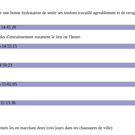
r une bonne hydratation de sentir ses tendons travaillé agreablement et de recu
 14:45:20
udes d'entrainnement notament le lieu ou l'heure.
à 14:55:15
4:59:23
à 15:02:05
 15:13:38
e,mets les en marchant deux trois jours dans tes chaussures de ville)