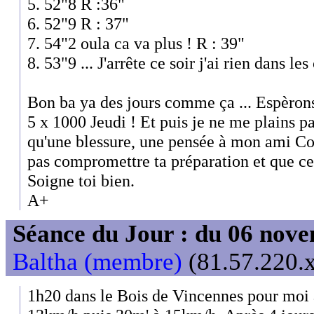
5. 52"8 R :36"
6. 52"9 R : 37"
7. 54"2 oula ca va plus ! R : 39"
8. 53"9 ... J'arrête ce soir j'ai rien dans les
Bon ba ya des jours comme ça ... Espèrons
5 x 1000 Jeudi ! Et puis je ne me plains
qu'une blessure, une pensée à mon ami Co
pas compromettre ta préparation et que ce
Soigne toi bien.
A+
Séance du Jour : du 06 nov
Baltha (membre)
(81.57.220.x
1h20 dans le Bois de Vincennes pour moi a