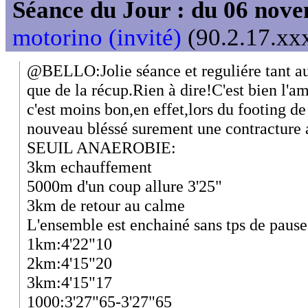
Séance du Jour : du 06 nov
motorino (invité)
(90.2.17.xxx
@BELLO:Jolie séance et reguliére tant au
que de la récup.Rien à dire!C'est bien l'
c'est moins bon,en effet,lors du footing de
nouveau bléssé surement une contracture a
SEUIL ANAEROBIE:
3km echauffement
5000m d'un coup allure 3'25"
3km de retour au calme
L'ensemble est enchainé sans tps de pause
1km:4'22"10
2km:4'15"20
3km:4'15"17
1000:3'27"65-3'27"65