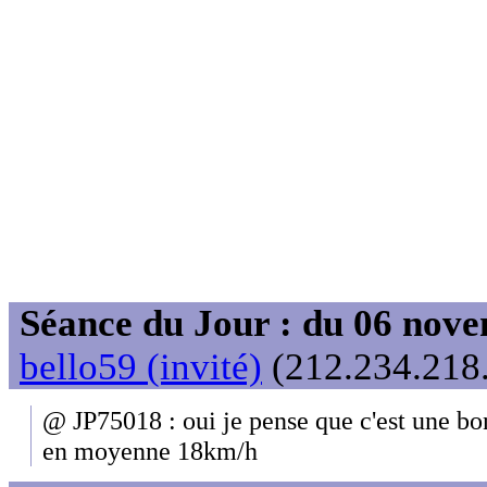
Séance du Jour : du 06 nov
bello59 (invité)
(212.234.218.
@ JP75018 : oui je pense que c'est une bon
en moyenne 18km/h