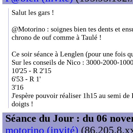
Salut les gars !
@Motorino : soignes bien tes dents et ens
chrono de ouf comme à Taulé !
Ce soir séance à Lenglen (pour une fois qu
Sur les conseils de Nico : 3000-2000-100
10'25 - R 2'15
6'53 - R 1'
3'16
J'espère pouvoir réaliser 1h15 au semi de 
doigts !
Séance du Jour : du 06 nov
motorino (invité)
(86.205.8.xx