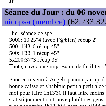
JP
Séance du Jour : du 06 nov
nicopsa (membre)
(62.233.32.
Hier séance de spé:
3000: 10'25"4 (avec F@bien) récup 2'
500: 1'43"6 récup 45"
500: 1'38"1 récup 45"
5x200:37"3 récup 35"
Tout ça avec une impression de faciliter c'
Pour en revenir à Angelo j'annonçais qu'il 
bonne caisse et s'habitue petit à petit à c
moi pour faire 1h13'30 il faut faire moins
statistiquement on trouve plutôt des gens 
plus pour faire 1h13'30 il faut une VMA tr