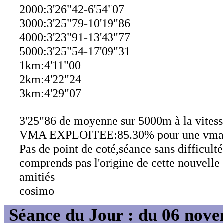
2000:3'26"42-6'54"07
3000:3'25"79-10'19"86
4000:3'23"91-13'43"77
5000:3'25"54-17'09"31
1km:4'11"00
2km:4'22"24
3km:4'29"07
3'25"86 de moyenne sur 5000m à la vites
VMA EXPLOITEE:85.30% pour une vma s
Pas de point de coté,séance sans difficulté
comprends pas l'origine de cette nouvelle
amitiés
cosimo
Séance du Jour : du 06 nov