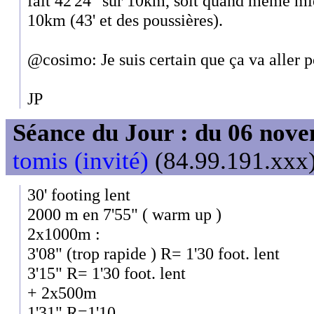
fait 42'24" sur 10km, soit quand même m
10km (43' et des poussières).
@cosimo: Je suis certain que ça va aller 
JP
Séance du Jour : du 06 nov
tomis (invité)
(84.99.191.xxx)
30' footing lent
2000 m en 7'55" ( warm up )
2x1000m :
3'08" (trop rapide ) R= 1'30 foot. lent
3'15" R= 1'30 foot. lent
+ 2x500m
1'31" R=1'10