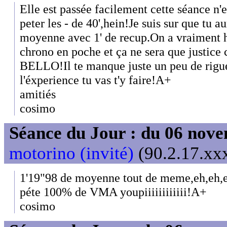
Elle est passée facilement cette séance n'
peter les - de 40',hein!Je suis sur que tu a
moyenne avec 1' de recup.On a vraiment h
chrono en poche et ça ne sera que justice 
BELLO!Il te manque juste un peu de rigue
l'éxperience tu vas t'y faire!A+
amitiés
cosimo
Séance du Jour : du 06 nov
motorino (invité)
(90.2.17.xxx
1'19"98 de moyenne tout de meme,eh,eh,e
péte 100% de VMA youpiiiiiiiiiiii!A+
cosimo