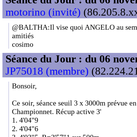
motorino (invité)
(86.205.8.xx
@BALTHA:Il vise quoi ANGELO au se
amitiés
cosimo
Séance du Jour : du 06 nov
JP75018 (membre)
(82.224.21
Bonsoir,
Ce soir, séance seuil 3 x 3000m prévue en
Championnet. Récup active 3'
1. 4'04"9
2. 4'04"6