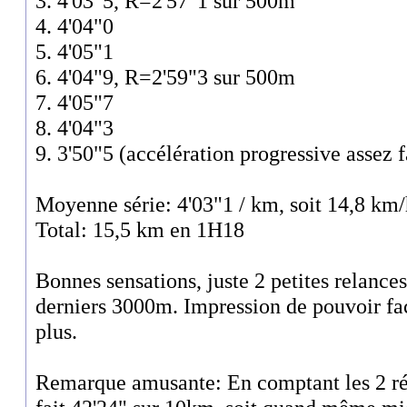
3. 4'03"5, R=2'57"1 sur 500m
4. 4'04"0
5. 4'05"1
6. 4'04"9, R=2'59"3 sur 500m
7. 4'05"7
8. 4'04"3
9. 3'50"5 (accélération progressive assez f
Moyenne série: 4'03"1 / km, soit 14,8 k
Total: 15,5 km en 1H18
Bonnes sensations, juste 2 petites relances
derniers 3000m. Impression de pouvoir fa
plus.
Remarque amusante: En comptant les 2 r