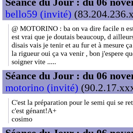
Séance du Jour : du 06 nov
bello59 (invité)
(83.204.236.x
@ MOTORINO : ba on va dire facile n est 
est vrai que je doutais beaucoup, d ailleur
disais vais je tenir et au fur et à mesure ça 
la rigueur oui ça va venir , bon j'espere qu
soigner vite .....
Séance du Jour : du 06 nov
motorino (invité)
(90.2.17.xxx
C'est la préparation pour le semi qui se r
c'est génant!A+
cosimo