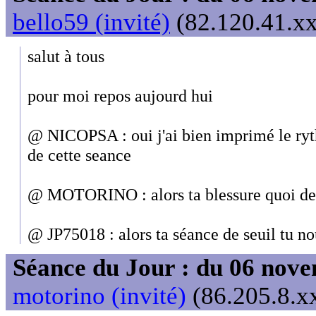
bello59 (invité)
(82.120.41.xx
salut à tous
pour moi repos aujourd hui
@ NICOPSA : oui j'ai bien imprimé le rythm
de cette seance
@ MOTORINO : alors ta blessure quoi de
@ JP75018 : alors ta séance de seuil tu no
Séance du Jour : du 06 nov
motorino (invité)
(86.205.8.xx