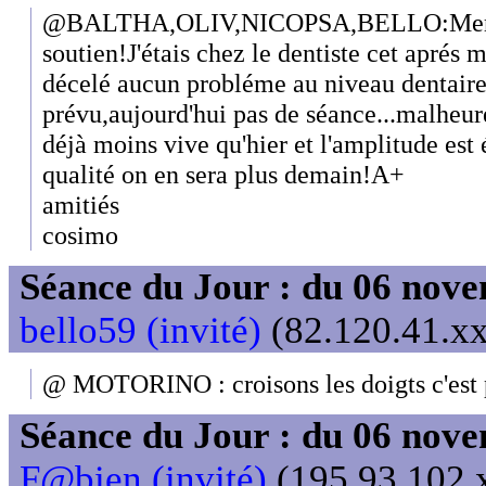
@BALTHA,OLIV,NICOPSA,BELLO:Merci l
soutien!J'étais chez le dentiste cet aprés 
décelé aucun probléme au niveau dentair
prévu,aujourd'hui pas de séance...malheu
déjà moins vive qu'hier et l'amplitude es
qualité on en sera plus demain!A+
amitiés
cosimo
Séance du Jour : du 06 nov
bello59 (invité)
(82.120.41.xx
@ MOTORINO : croisons les doigts c'est pe
Séance du Jour : du 06 nov
F@bien (invité)
(195.93.102.x