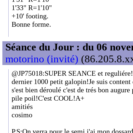
1'33" R=1'10"
+10' footing.
Bonne forme.
Séance du Jour : du 06 nov
motorino (invité)
(86.205.8.xx
@JP75018:SUPER SEANCE et reguliére!tu t'
dernier 1000 petit galopin!Je suis content
s'est bien déroulé c'est de trés bon augure 
pile poil!C'est COOL!A+
amitiés
cosimo
P.S:On verra pour le semi,j'ai mon dossar