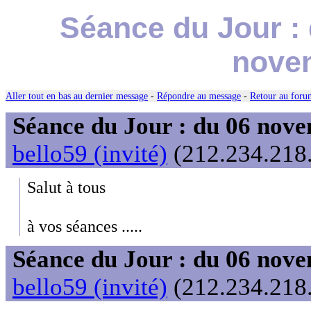
Séance du Jour :
nove
Aller tout en bas au dernier message
-
Répondre au message
-
Retour au forum
Séance du Jour : du 06 nov
bello59 (invité)
(212.234.218.
Salut à tous
à vos séances .....
Séance du Jour : du 06 nov
bello59 (invité)
(212.234.218.