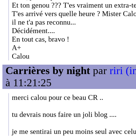
Et ton genou ??? T'es vraiment un extra-te
T'es arrivé vers quelle heure ? Mister Calo
il ne t'a pas reconnu...
Décidément....
En tout cas, bravo !
A+
Calou
Carrières by night
par
riri (i
à 11:21:25
merci calou pour ce beau CR ..
tu devrais nous faire un joli blog ....
je me sentirai un peu moins seul avec celui