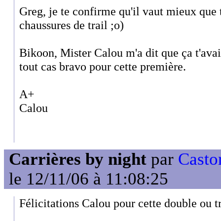
Greg, je te confirme qu'il vaut mieux que 
chaussures de trail ;o)
Bikoon, Mister Calou m'a dit que ça t'ava
tout cas bravo pour cette première.
A+
Calou
Carrières by night
par
Casto
le 12/11/06 à 11:08:25
Félicitations Calou pour cette double ou tr