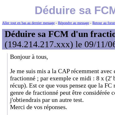
Déduire sa FCM
Aller tout en bas au dernier message
-
Répondre au message
-
Retour au forum
Déduire sa FCM d'un fractio
(194.214.217.xxx) le 09/11/0
Bonjour à tous,
Je me suis mis a la CAP récemment avec q
fractionné ; par exemple ce midi : 8 x (2' 
récup). Est ce que vous pensez que la F
genre de fractionné peut être considér
j'obtiendrais par un autre test.
Merci de vos réponses.