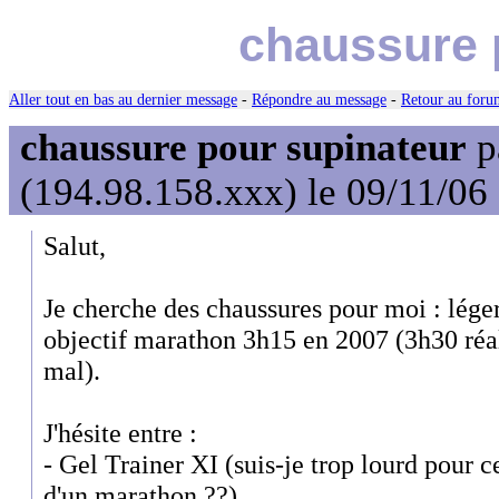
chaussure 
Aller tout en bas au dernier message
-
Répondre au message
-
Retour au forum
chaussure pour supinateur
p
(194.98.158.xxx) le 09/11/06
Salut,
Je cherche des chaussures pour moi : lége
objectif marathon 3h15 en 2007 (3h30 réa
mal).
J'hésite entre :
- Gel Trainer XI (suis-je trop lourd pour c
d'un marathon ??)