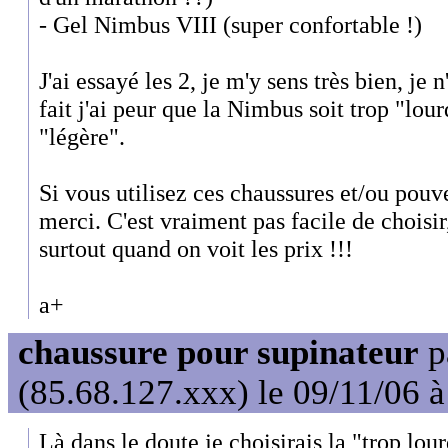
- Gel Nimbus VIII (super confortable !)
J'ai essayé les 2, je m'y sens très bien, je n
fait j'ai peur que la Nimbus soit trop "lourd
"légère".
Si vous utilisez ces chaussures et/ou pouve
merci. C'est vraiment pas facile de choisir
surtout quand on voit les prix !!!
a+
chaussure pour supinateur
p
(85.68.127.xxx) le 09/11/06 
Là dans le doute je choisirais la "trop lou