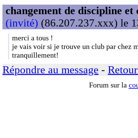
changement de discipline et 
(invité)
(86.207.237.xxx) le 1
merci a tous !
je vais voir si je trouve un club par chez 
tranquillement!
Répondre au message
-
Retour
Forum sur la
cou