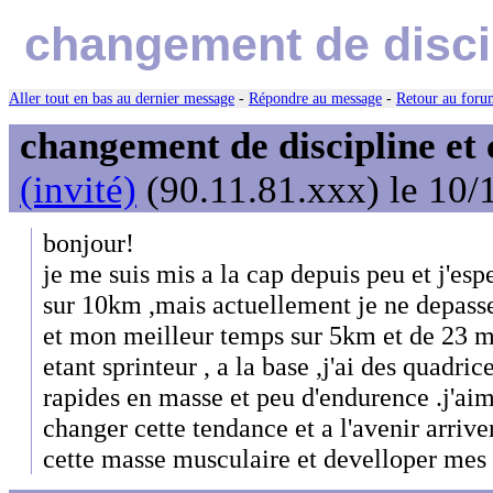
changement de discip
Aller tout en bas au dernier message
-
Répondre au message
-
Retour au forum
changement de discipline et 
(invité)
(90.11.81.xxx) le 10/
bonjour!
je me suis mis a la cap depuis peu et j'esp
sur 10km ,mais actuellement je ne depass
et mon meilleur temps sur 5km et de 23 min
etant sprinteur , a la base ,j'ai des quadric
rapides en masse et peu d'endurence .j'aim
changer cette tendance et a l'avenir arriv
cette masse musculaire et develloper mes 