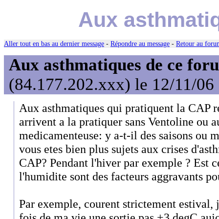
Aux asthmatiq
Aller tout en bas au dernier message
-
Répondre au message
-
Retour au forum
Aux asthmatiques de ce foru
(84.177.202.xxx) le 12/11/06
Aux asthmatiques qui pratiquent la CAP 
arrivent a la pratiquer sans Ventoline ou a
medicamenteuse: y a-t-il des saisons ou 
vous etes bien plus sujets aux crises d'ast
CAP? Pendant l'hiver par exemple ? Est ce
l'humidite sont des facteurs aggravants po
Par exemple, courent strictement estival, j
fois de ma vie une sortie pas +3 degC aujou