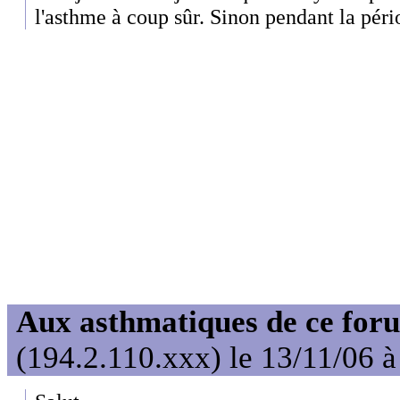
l'asthme à coup sûr. Sinon pendant la péri
Aux asthmatiques de ce foru
(194.2.110.xxx) le 13/11/06 à