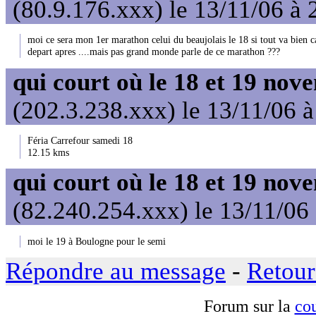
(80.9.176.xxx) le 13/11/06 à 
moi ce sera mon 1er marathon celui du beaujolais le 18 si tout va bien car
depart apres ....mais pas grand monde parle de ce marathon ???
qui court où le 18 et 19 no
(202.3.238.xxx) le 13/11/06 
Féria Carrefour samedi 18
12.15 kms
qui court où le 18 et 19 no
(82.240.254.xxx) le 13/11/06
moi le 19 à Boulogne pour le semi
Répondre au message
-
Retour
Forum sur la
cou