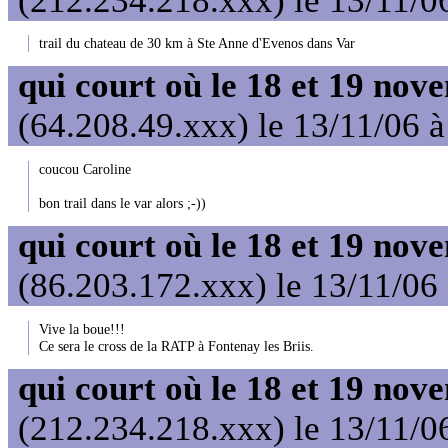
(212.234.218.xxx) le 13/11/0
trail du chateau de 30 km à Ste Anne d'Evenos dans Var
qui court où le 18 et 19 no
(64.208.49.xxx) le 13/11/06 à
coucou Caroline
bon trail dans le var alors ;-))
qui court où le 18 et 19 no
(86.203.172.xxx) le 13/11/06
Vive la boue!!!
Ce sera le cross de la RATP à Fontenay les Briis.
qui court où le 18 et 19 no
(212.234.218.xxx) le 13/11/0