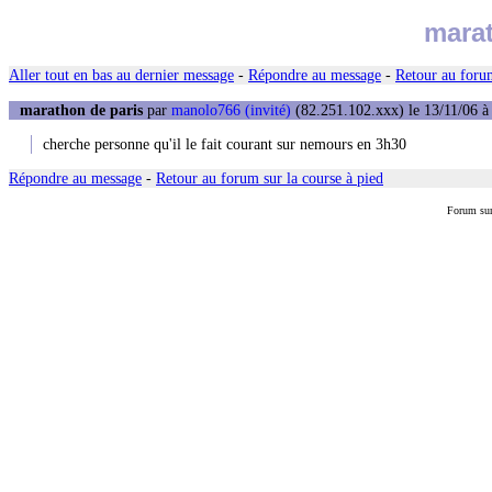
marat
Aller tout en bas au dernier message
-
Répondre au message
-
Retour au forum
marathon de paris
par
manolo766 (invité)
(82.251.102.xxx) le 13/11/06 à
cherche personne qu'il le fait courant sur nemours en 3h30
Répondre au message
-
Retour au forum sur la course à pied
Forum su