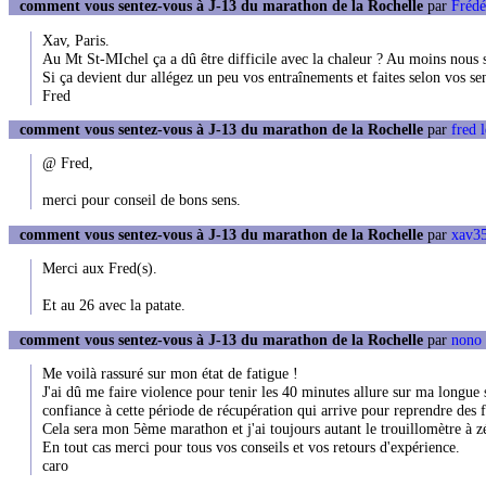
comment vous sentez-vous à J-13 du marathon de la Rochelle
par
Frédé
Xav, Paris.
Au Mt St-MIchel ça a dû être difficile avec la chaleur ? Au moins nous 
Si ça devient dur allégez un peu vos entraînements et faites selon vos sen
Fred
comment vous sentez-vous à J-13 du marathon de la Rochelle
par
fred 
@ Fred,
merci pour conseil de bons sens.
comment vous sentez-vous à J-13 du marathon de la Rochelle
par
xav35
Merci aux Fred(s).
Et au 26 avec la patate.
comment vous sentez-vous à J-13 du marathon de la Rochelle
par
nono
Me voilà rassuré sur mon état de fatigue !
J'ai dû me faire violence pour tenir les 40 minutes allure sur ma longue s
confiance à cette période de récupération qui arrive pour reprendre des 
Cela sera mon 5ème marathon et j'ai toujours autant le trouillomètre à z
En tout cas merci pour tous vos conseils et vos retours d'expérience.
caro