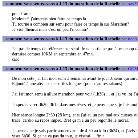
comment vous sentez-vous à J-13 du marathon de la Rochelle
par
xav35
pour Caro
Modeste!! j'aimerais bien faire ce temps là .
Tu tourne à combien sur semi pour faire ce temps là sur Marathon?
Je vise 4heures mais c'est un peu l'inconnu?
comment vous sentez-vous à J-13 du marathon de la Rochelle
par
nono
J'ai pas de temps de référence sur semi. Je ne participe pas à beaucoup 
dernière compet 10KM en septembre en 47mn.
caro
comment vous sentez-vous à J-13 du marathon de la Rochelle
par
GG31
De mon côté j'ai fait mon semi 3 semaines avant le jour J, semi qui suiv
Rajouté à une absence de sorties longues (pour d'autres raisons) ...
J'ai fait mon semi à allure marathon pour voir (1h36) ... et j'ai vu :o( J
J'espérais viser 3h20, 3h15 dans mes rêves, et je pense que si je fais mo
Hier séance longue 2h30 (28 km), et si j'ai eu un peu mal aux cuisses sur
trace, cardio au repos impec. Bref ça m'a un peu regonflé le moral.
Je pense que je vais partir aux environ de 4:50 au kilo (3h24), et j'avisera
viser 3h30. Si ça ne va pas du tout, je viserai ... finir !