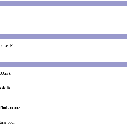
enoise. Ma
1000m).
 de là.
rd'hui aucune
tirai pour