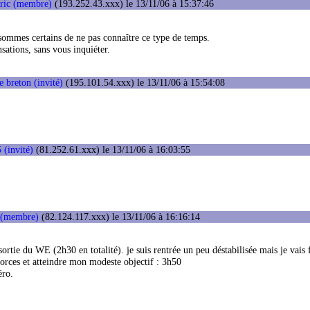
ric (membre)
(193.252.43.xxx) le 13/11/06 à 15:37:46
sommes certains de ne pas connaître ce type de temps.
sations, sans vous inquiéter.
le breton (invité)
(195.101.54.xxx) le 13/11/06 à 15:54:08
 (invité)
(81.252.61.xxx) le 13/11/06 à 16:03:55
 (membre)
(82.124.117.xxx) le 13/11/06 à 16:16:14
ortie du WE (2h30 en totalité). je suis rentrée un peu déstabilisée mais je vais 
forces et atteindre mon modeste objectif : 3h50
éro.