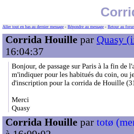
Corri
Aller tout en bas au dernier message
-
Répondre au message
-
Retour au forum
Corrida Houille
par
Quasy (i
16:04:37
Bonjour, de passage sur Paris à la fin de l
m'indiquer pour les habitués du coin, ou je
d'inscription pour la corrida de Houille (
Merci
Quasy
Corrida Houille
par
totø (m