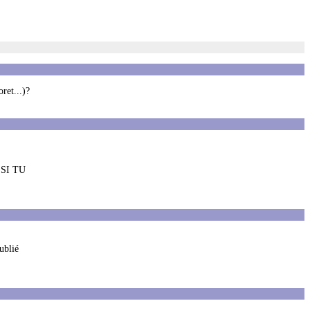
ret...)?
SI TU
ublié