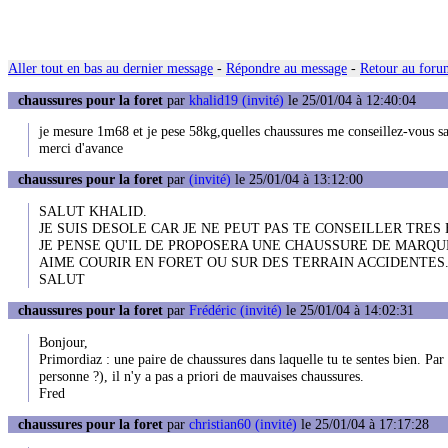
Aller tout en bas au dernier message
-
Répondre au message
-
Retour au forum
chaussures pour la foret
par
khalid19 (invité)
le 25/01/04 à 12:40:04
je mesure 1m68 et je pese 58kg,quelles chaussures me conseillez-vous sacha
merci d'avance
chaussures pour la foret
par
(invité)
le 25/01/04 à 13:12:00
SALUT KHALID.
JE SUIS DESOLE CAR JE NE PEUT PAS TE CONSEILLER TRES
JE PENSE QU'IL DE PROPOSERA UNE CHAUSSURE DE MARQUE "
AIME COURIR EN FORET OU SUR DES TERRAIN ACCIDENTES
SALUT
chaussures pour la foret
par
Frédéric (invité)
le 25/01/04 à 14:02:31
Bonjour,
Primordiaz : une paire de chaussures dans laquelle tu te sentes bien. Pa
personne ?), il n'y a pas a priori de mauvaises chaussures.
Fred
chaussures pour la foret
par
christian60 (invité)
le 25/01/04 à 17:17:28