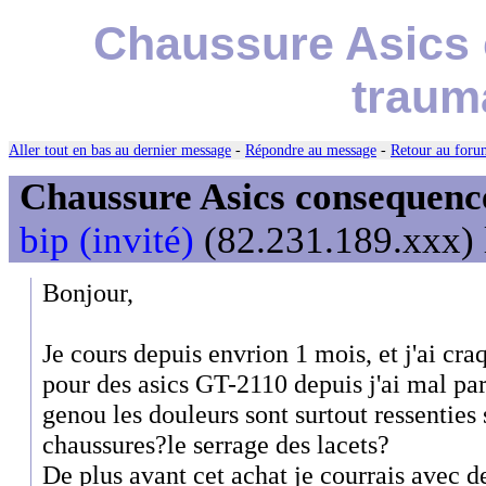
Chaussure Asics 
traum
Aller tout en bas au dernier message
-
Répondre au message
-
Retour au forum
Chaussure Asics consequenc
bip (invité)
(82.231.189.xxx) 
Bonjour,
Je cours depuis envrion 1 mois, et j'ai cra
pour des asics GT-2110 depuis j'ai mal part
genou les douleurs sont surtout ressenties 
chaussures?le serrage des lacets?
De plus avant cet achat je courrais avec de