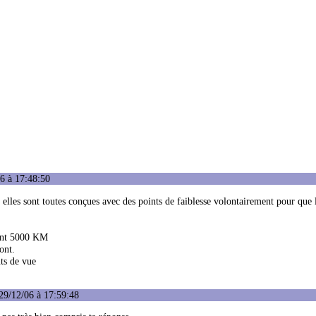
6 à 17:48:50
lles sont toutes conçues avec des points de faiblesse volontairement pour que l
nent 5000 KM
ont.
nts de vue
29/12/06 à 17:59:48