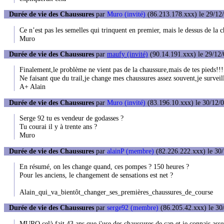
Durée de vie des Chaussures
par
Muro (invité)
(86.213.178.xxx) le 29/12/
Ce n’est pas les semelles qui trinquent en premier, mais le dessus de la 
Muro
Durée de vie des Chaussures
par
maufy (invité)
(90.14.191.xxx) le 29/12/
Finalement,le problème ne vient pas de la chaussure,mais de tes pieds!!!
Ne faisant que du trail,je change mes chaussures assez souvent,je surveill
A+ Alain
Durée de vie des Chaussures
par
Muro (invité)
(83.196.10.xxx) le 30/12/0
Serge 92 tu es vendeur de godasses ?
Tu courai il y à trente ans ?
Muro
Durée de vie des Chaussures
par
alainP (membre)
(82.226.222.xxx) le 30/
En résumé, on les change quand, ces pompes ? 150 heures ?
Pour les anciens, le changement de sensations est net ?
Alain_qui_va_bientôt_changer_ses_premières_chaussures_de_course
Durée de vie des Chaussures
par
serge92 (membre)
(86.205.42.xxx) le 30
MURO celà fait 43 ans que j'use des chaussures de cap et je connais assez