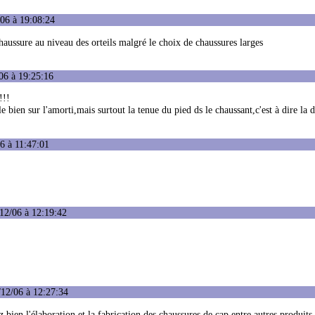
06 à 19:08:24
chaussure au niveau des orteils malgré le choix de chaussures larges
06 à 19:25:16
!!!
e bien sur l'amorti,mais surtout la tenue du pied ds le chaussant,c'est à dire la
6 à 11:47:01
12/06 à 12:19:42
/12/06 à 12:27:34
 bien l'élaboration et la fabrication des chaussures de cap entre autres produits