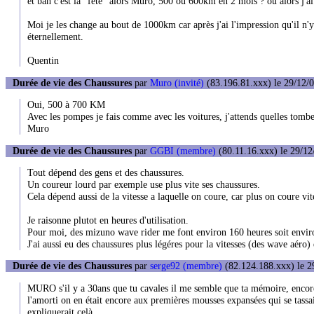
et bah c'est la "fête" alors Muro, 500 ou 600km en 2 mois ? ou alors j'ai
Moi je les change au bout de 1000km car après j'ai l'impression qu'il n'y
éternellement.
Quentin
Durée de vie des Chaussures
par
Muro (invité)
(83.196.81.xxx) le 29/12/0
Oui, 500 à 700 KM
Avec les pompes je fais comme avec les voitures, j'attends quelles tombe
Muro
Durée de vie des Chaussures
par
GGBI (membre)
(80.11.16.xxx) le 29/12
Tout dépend des gens et des chaussures.
Un coureur lourd par exemple use plus vite ses chaussures.
Cela dépend aussi de la vitesse a laquelle on coure, car plus on coure vit
Je raisonne plutot en heures d'utilisation.
Pour moi, des mizuno wave rider me font environ 160 heures soit envir
J'ai aussi eu des chaussures plus légéres pour la vitesses (des wave aéro
Durée de vie des Chaussures
par
serge92 (membre)
(82.124.188.xxx) le 2
MURO s'il y a 30ans que tu cavales il me semble que ta mémoire, encore f
l'amorti on en était encore aux premières mousses expansées qui se tassai
expliquerait celà