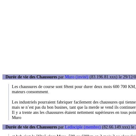
Durée de vie des Chaussures
par
Muro (invité)
(83.196.81.xxx) le 29/12/0
Les chaussures de course sont fêtent pour durer deux mois 600 700 KM, e
mateurs consomment.
Les industriels pourraient fabriquer facilement des chaussures qui tien
mais se n’est pas du bon busines, tant que la merde se vend ils continuer
Il y a trente ans les chaussures étaient nettement supérieures en tous poi
Muro
Durée de vie des Chaussures
par
Ledisciple (membre)
(82.66.149.xxx) le 