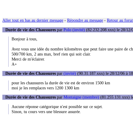
Aller tout en bas au dernier message
-
Répondre au message
-
Retour au forum
Durée de vie des Chaussures
par
Polo (invité)
(82.232.208.xxx) le 28/12/
Bonjour à tous,
Avez vous une idée du nombre kilométres que peut faire une paire de cha
500/700 km, 2 ans max, bref rien qui soit clair.
Merci de m'éclairer.
A+
Durée de vie des Chaussures
par
(invité)
(90.31.187.xxx) le 28/12/06 à 18
pour les chaussures la durée de vie est de environ 1500 km
moi je les remplaces vers 1200 1300 km
Durée de vie des Chaussures
par
Montaigne (membre)
(81.255.131.xxx) l
Aucune réponse catégorique n'est possible sur ce sujet.
Sinon, tu cours vers une blessure assurée.