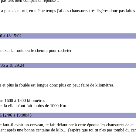
 pas très bien compris ta réponse...
 a plus d'amorti, en même temps j'ai des chaussures très légères donc pas faites
6 à 18:15:02
nt sur la route ou le chemin pour racheter.
/06 à 18:29:24
e et plus la foulée est longue donc plus on peut faire de kilomètres.
on 1600 à 1800 kilomètres.
) et là elle m'ont fait moins de 1000 Km.
9/12/06 à 19:00:45
aut-il avoir un cerveau, te fait défaut car à cette époque les chaussures de au
ent après une bonne centaine de kilo....j'espère que toi tu n'es pas tombé du ca