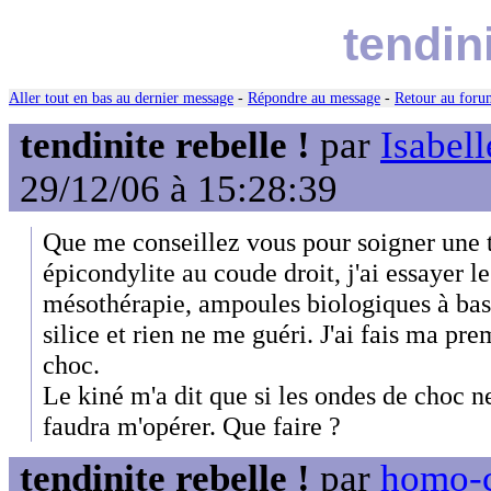
tendini
Aller tout en bas au dernier message
-
Répondre au message
-
Retour au forum
tendinite rebelle !
par
Isabell
29/12/06 à 15:28:39
Que me conseillez vous pour soigner une t
épicondylite au coude droit, j'ai essayer l
mésothérapie, ampoules biologiques à base 
silice et rien ne me guéri. J'ai fais ma pr
choc.
Le kiné m'a dit que si les ondes de choc ne
faudra m'opérer. Que faire ?
tendinite rebelle !
par
homo-c