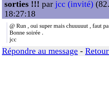
sorties !!!
par
jcc (invité)
(82.
18:27:18
@ Run , oui super mais chuuuuut , faut pa
Bonne soirée .
jcc
Répondre au message
-
Retour