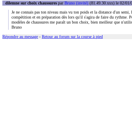
dilemne sur choix chaussures
par
Bruno (invité)
(81.49.30.xxx) le 02/01/
Je ne connais pas ton niveau mais vu ton poids et la distance d'un semi, 
compétition et en préparation dès lors qu'il s'agira de faire du rythme. 
modèles de chaussures me paraît un bon choix, bien meilleur que n'utilis
Bruno
Répondre au message
-
Retour au forum sur la course à pied