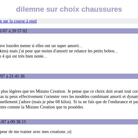
dilemne sur choix chaussures
 sur la course à pied
1/07 à 20:57:02
uve lourdes meme si elles ont un super amorti...
kms) mais j'ai peur que moins d'amorti ne relance les petits bobos...
4 qui est très bien notée...
/07 à 21:41:36
 plus légères que tes Mizuno Creation. Je pense que ce choix doit avant tout co
 le cas tu peux effectivement t'orienter vers les modèles combinant amorti et dyna
llement j'adore (mais je pèse 68 kilos). Si tu ne fais que de l'endurance et pa
antes comme la Mizuno Creation que tu possèdes.
/07 à 09:38:15
 peur de me trainer avec mes creations ;o)