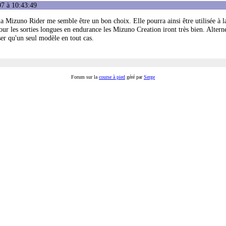
07 à 10:43:49
la Mizuno Rider me semble être un bon choix. Elle pourra ainsi être utilisée à l
Pour les sorties longues en endurance les Mizuno Creation iront très bien. Altern
er qu'un seul modèle en tout cas.
Forum sur la
course à pied
géré par
Serge