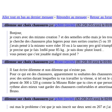
Aller tout en bas au dernier message
-
Répondre au message
-
Retour au forum
dilemne sur choix chaussures
par
pchittt (invité)
(82.250.255.xxx) le 01/0
Bonjour,
je cours avec des mizuno creation 7 et des semelles ortho mais je les tro
je cherche des chaussures plus legeres pour mes sorties courtes (5 ou 10 
j'avais pensé à la mizuno wave rider 10 ou à la saucony pro grid triumph 
je precise que je fais 1m84 pour 85 kg...je suis donc plutot lourd...
vous pensez que c'est jouable malgré mon poid ?
dilemne sur choix chaussures
par
Bruno (invité)
(81.250.10.xxx) le 01/01
Il faut écrire dilemme et non dilemne qui n'existe pas.
Pour ce qui est des chaussures, apparemment tu souhaites des chaussures
avec des sorties durant lesquelles tu vas travailler ta vitesse, si tel est
pèsent de 300 à 320 g comme la Mizuno Rider que tu cites et que personne
rythme alors mieux vaut garder des chaussures confortables et amortiss
Bruno.
dilemne sur choix chaussures
par
pchitt (invité)
(82.250.255.xxx) le 02/01
oui mas le probleme c'est que je suis inscrit sur deux semi en 207 et j'ai