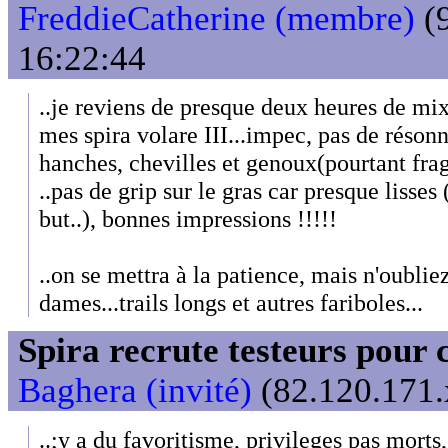
FreddieCatherine (membre)
(9
16:22:44
..je reviens de presque deux heures de mix
mes spira volare III...impec, pas de réson
hanches, chevilles et genoux(pourtant frag
..pas de grip sur le gras car presque lisses
but..), bonnes impressions !!!!!
..on se mettra à la patience, mais n'oubli
dames...trails longs et autres fariboles...
Spira recrute testeurs pour 
Baghera (invité)
(82.120.171.
..;y a du favoritisme, privileges pas morts,