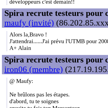
développeurs c'est demain!!
Spira recrute testeurs pour 
maufy (invité)
(86.202.85.xxx
Alors la,Bravo !
J'attendrai......J'ai prévu l'UTMB pour 200
A+ Alain
Spira recrute testeurs pour 
iron06 (membre)
(217.19.195.
@ Maufy:
Ne brûlons pas les étapes.
d'abord, tu te soignes
ensuite tu fais ton Mercantour