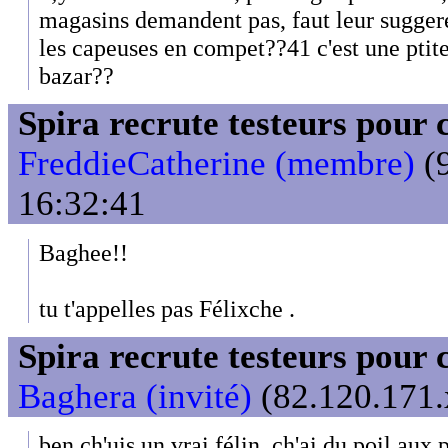
magasins demandent pas, faut leur suggere
les capeuses en compet??41 c'est une ptit
bazar??
Spira recrute testeurs pour 
FreddieCatherine (membre)
(9
16:32:41
Baghee!!
tu t'appelles pas Félixche .
Spira recrute testeurs pour 
Baghera (invité)
(82.120.171.
ben ch'uis un vrai félin, ch'ai du poil aux 