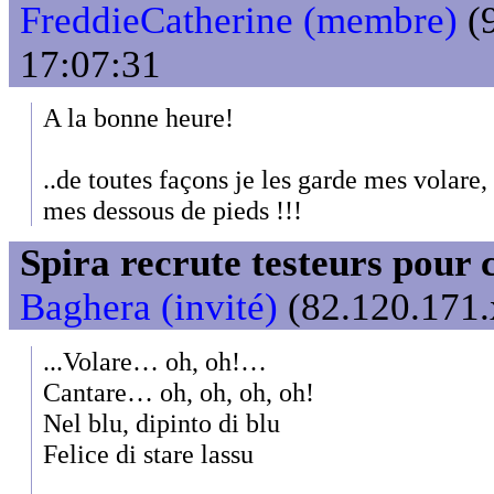
FreddieCatherine (membre)
(9
17:07:31
A la bonne heure!
..de toutes façons je les garde mes volare,
mes dessous de pieds !!!
Spira recrute testeurs pour 
Baghera (invité)
(82.120.171.
...Volare… oh, oh!…
Cantare… oh, oh, oh, oh!
Nel blu, dipinto di blu
Felice di stare lassu