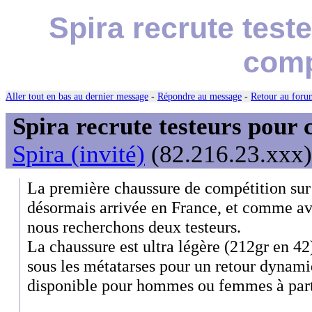
Spira recrute test
comp
Aller tout en bas au dernier message
-
Répondre au message
-
Retour au forum
Spira recrute testeurs pour 
Spira (invité)
(82.216.23.xxx)
La première chaussure de compétition sur 
désormais arrivée en France, et comme 
nous recherchons deux testeurs.
La chaussure est ultra légère (212gr en 42)
sous les métatarses pour un retour dynamiq
disponible pour hommes ou femmes à parti