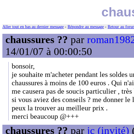
chau
Aller tout en bas au dernier message
-
Répondre au message
-
Retour au forum
chaussures ??
par
roman1982
14/01/07 à 00:00:50
bonsoir,
je souhaite m'acheter pendant les soldes u
chaussures à moins de 100 euros . Qui n'a
me causera pas de soucis particulier , très 
si vous aviez des conseils ? me donner le 
peux la trouver au meilleur prix .
merci beaucoup @+++
chaussures ??
par
jc (invité)
(