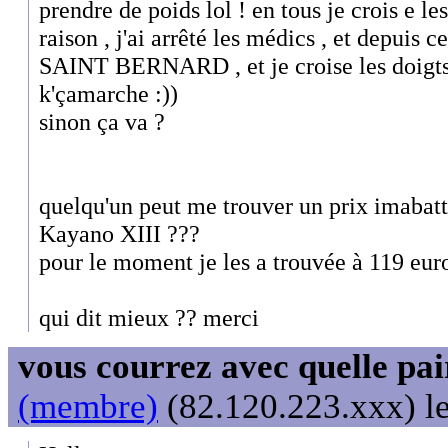
prendre de poids lol ! en tous je crois e le
raison , j'ai arrêté les médics , et depuis 
SAINT BERNARD , et je croise les doigts t
k'çamarche :))
sinon ça va ?
quelqu'un peut me trouver un prix imabat
Kayano XIII ???
pour le moment je les a trouvée à 119 eu
qui dit mieux ?? merci
vous courrez avec quelle pai
(membre)
(82.120.223.xxx) le