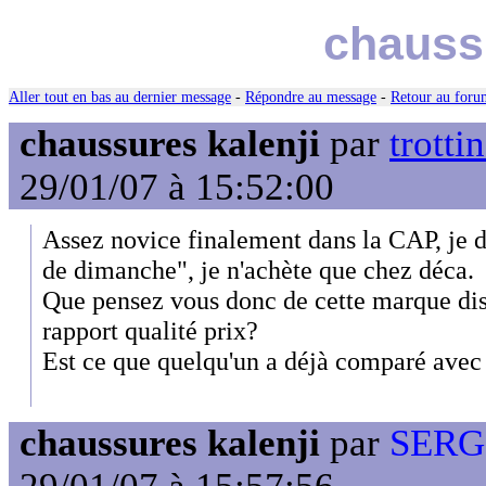
chaussu
Aller tout en bas au dernier message
-
Répondre au message
-
Retour au forum
chaussures kalenji
par
trotti
29/01/07 à 15:52:00
Assez novice finalement dans la CAP, je 
de dimanche", je n'achète que chez déca.
Que pensez vous donc de cette marque dis
rapport qualité prix?
Est ce que quelqu'un a déjà comparé avec
chaussures kalenji
par
SERG